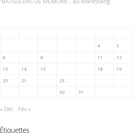
“BÂTISSEURS DE MÉMOIRE”, au Marestaing
janvier 2020
L
M
M
J
V
S
D
1
2
3
4
5
6
7
8
9
10
11
12
13
14
15
16
17
18
19
20
21
22
23
24
25
26
27
28
29
30
31
« Déc
Fév »
Étiquettes