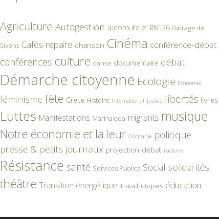
Agriculture
Autogestion
autoroute et RN126
Barrage de
Cinéma
Cafés-repaire
conférence-débat
chanson
Sivens
culture
conférences
débat
documentaire
danse
Démarche citoyenne
Ecologie
Economie
fête
libertés
féminisme
livres
Grèce
Histoire
International
justice
Luttes
musique
migrants
Manifestations
Marinaleda
Notre économie et la leur
politique
Occitanie
presse & petits journaux
projection-débat
racisme
Résistance
santé
Social
solidarités
Services Publics
théâtre
éducation
Transition énergétique
Travail
utopies