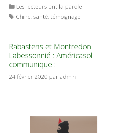
Catégories
Les lecteurs ont la parole
Étiquettes
Chine
,
santé
,
témoignage
Rabastens et Montredon
Labessonnié : Américasol
communique :
24 février 2020
par
admin