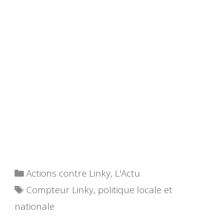
Catégories
Actions contre Linky
,
L'Actu
Étiquettes
Compteur Linky
,
politique locale et
nationale