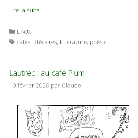
Lire la suite
Catégories
L'Actu
Étiquettes
cafés littéraires
,
littérature
,
poésie
Lautrec : au café Plùm
10 février 2020
par
Claude