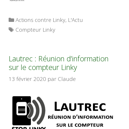
Catégories
Actions contre Linky
,
L'Actu
Étiquettes
Compteur Linky
Lautrec : Réunion d’information
sur le compteur Linky
13 février 2020
par
Claude