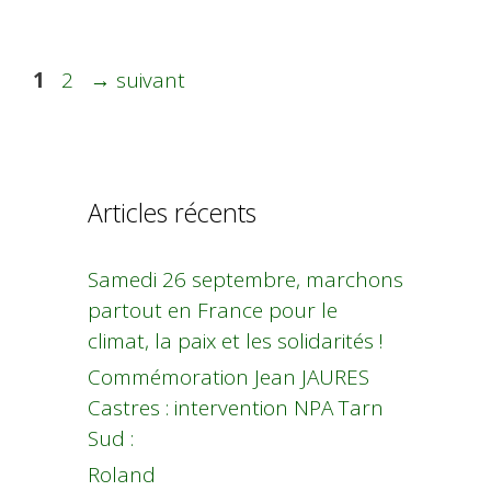
Page
Page
1
2
→
suivant
Articles récents
Samedi 26 septembre, marchons
partout en France pour le
climat, la paix et les solidarités !
Commémoration Jean JAURES
Castres : intervention NPA Tarn
Sud :
Roland