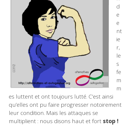
d
e
e
nt
ie
r,
le
s
fe
m
m
es luttent et ont toujours lutté. C’est ainsi
qu’elles ont pu faire progresser notoirement
leur condition. Mais les attaques se
multiplient : nous disons haut et fort
stop !