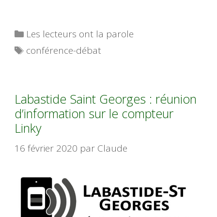
Catégories
Les lecteurs ont la parole
Étiquettes
conférence-débat
Labastide Saint Georges : réunion
d’information sur le compteur
Linky
16 février 2020
par
Claude