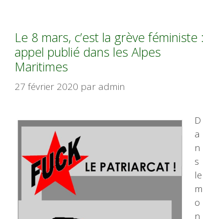
Le 8 mars, c’est la grève féministe :
appel publié dans les Alpes
Maritimes
27 février 2020
par
admin
D
a
n
s
le
m
o
n