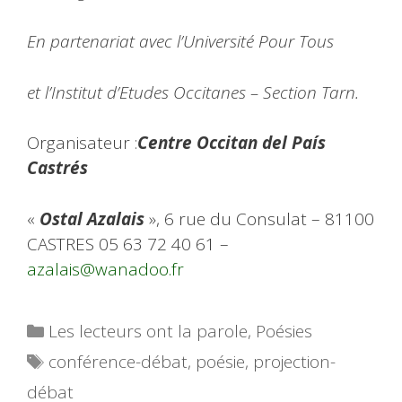
En partenariat avec l’Université Pour Tous
et l’Institut d’Etudes Occitanes – Section Tarn.
Organisateur :
Centre Occitan del País
Castrés
«
Ostal Azalais
», 6 rue du Consulat – 81100
CASTRES 05 63 72 40 61 –
azalais@wanadoo.fr
Catégories
Les lecteurs ont la parole
,
Poésies
Étiquettes
conférence-débat
,
poésie
,
projection-
débat