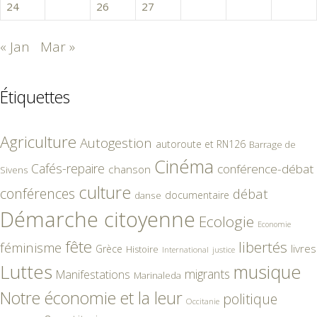
24
25
26
27
28
29
« Jan
Mar »
Étiquettes
Agriculture
Autogestion
autoroute et RN126
Barrage de
Cinéma
Cafés-repaire
conférence-débat
chanson
Sivens
culture
conférences
débat
documentaire
danse
Démarche citoyenne
Ecologie
Economie
fête
libertés
féminisme
livres
Grèce
Histoire
International
justice
Luttes
musique
migrants
Manifestations
Marinaleda
Notre économie et la leur
politique
Occitanie