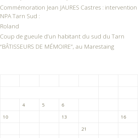
Commémoration Jean JAURES Castres : intervention
NPA Tarn Sud :
Roland
Coup de gueule d’un habitant du sud du Tarn
“BÂTISSEURS DE MÉMOIRE”, au Marestaing
février 2020
L
M
M
J
V
S
D
1
2
3
4
5
6
7
8
9
10
11
12
13
14
15
16
17
18
19
20
21
22
23