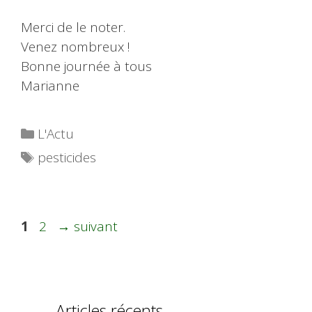
Merci de le noter.
Venez nombreux !
Bonne journée à tous
Marianne
Catégories
L'Actu
Étiquettes
pesticides
Page
Page
1
2
→
suivant
Articles récents