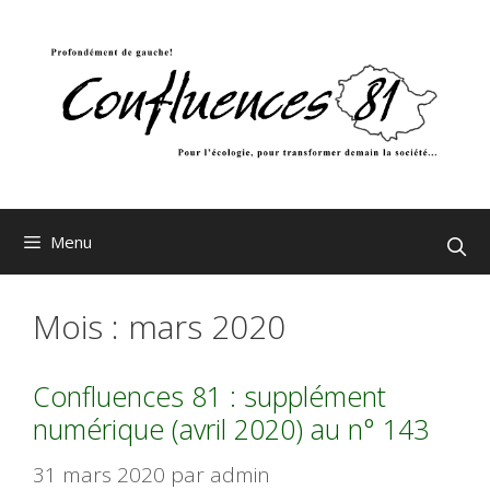
Aller
au
contenu
Menu
Mois :
mars 2020
Confluences 81 : supplément
numérique (avril 2020) au n° 143
31 mars 2020
par
admin