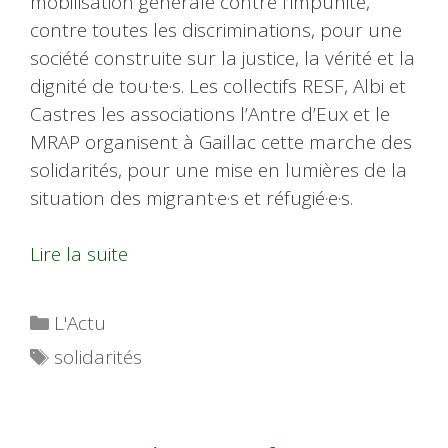
mobilisation générale contre l’impunité,
contre toutes les discriminations, pour une
société construite sur la justice, la vérité et la
dignité de tou·te·s. Les collectifs RESF, Albi et
Castres les associations l’Antre d’Eux et le
MRAP organisent à Gaillac cette marche des
solidarités, pour une mise en lumières de la
situation des migrant·e·s et réfugié·e·s.
Lire la suite
Catégories
L'Actu
Étiquettes
solidarités