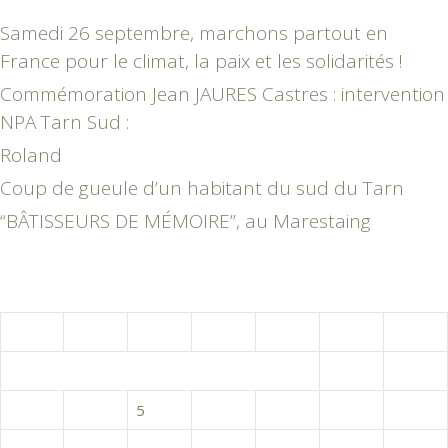
Samedi 26 septembre, marchons partout en
France pour le climat, la paix et les solidarités !
Commémoration Jean JAURES Castres : intervention
NPA Tarn Sud :
Roland
Coup de gueule d’un habitant du sud du Tarn
“BÂTISSEURS DE MÉMOIRE”, au Marestaing
août 2026
L
M
M
J
V
S
D
1
2
3
4
5
6
7
8
9