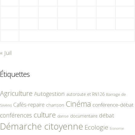
10
11
12
13
14
15
16
17
18
19
20
21
22
23
24
25
26
27
28
29
30
31
« Juil
Étiquettes
Agriculture
Autogestion
autoroute et RN126
Barrage de
Cinéma
Cafés-repaire
conférence-débat
chanson
Sivens
culture
conférences
débat
documentaire
danse
Démarche citoyenne
Ecologie
Economie