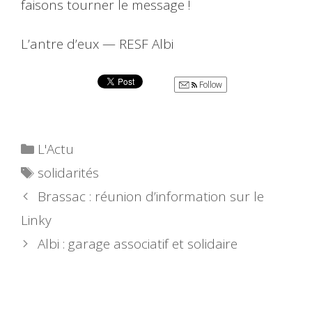
faisons tourner le message !
L’antre d’eux — RESF Albi
Follow
Catégories
L'Actu
Étiquettes
solidarités
Brassac : réunion d’information sur le
Linky
Albi : garage associatif et solidaire