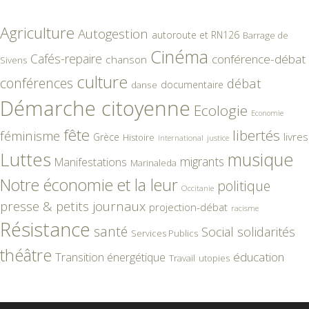
Agriculture
Autogestion
autoroute et RN126
Barrage de
Cinéma
Cafés-repaire
conférence-débat
chanson
Sivens
culture
conférences
débat
documentaire
danse
Démarche citoyenne
Ecologie
Economie
fête
libertés
féminisme
livres
Grèce
Histoire
International
justice
Luttes
musique
migrants
Manifestations
Marinaleda
Notre économie et la leur
politique
Occitanie
presse & petits journaux
projection-débat
racisme
Résistance
santé
Social
solidarités
Services Publics
théâtre
éducation
Transition énergétique
Travail
utopies