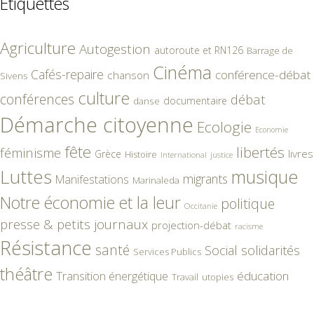
Étiquettes
Agriculture
Autogestion
autoroute et RN126
Barrage de
Cinéma
Cafés-repaire
conférence-débat
chanson
Sivens
culture
conférences
débat
documentaire
danse
Démarche citoyenne
Ecologie
Economie
fête
libertés
féminisme
livres
Grèce
Histoire
International
justice
Luttes
musique
migrants
Manifestations
Marinaleda
Notre économie et la leur
politique
Occitanie
presse & petits journaux
projection-débat
racisme
Résistance
santé
Social
solidarités
Services Publics
théâtre
éducation
Transition énergétique
Travail
utopies