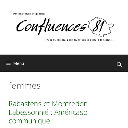
Aller
au
contenu
Menu
femmes
Rabastens et Montredon
Labessonnié : Américasol
communique :