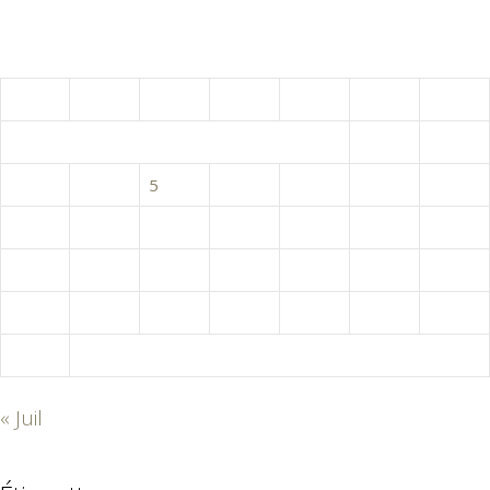
août 2026
L
M
M
J
V
S
D
1
2
3
4
5
6
7
8
9
10
11
12
13
14
15
16
17
18
19
20
21
22
23
24
25
26
27
28
29
30
31
« Juil