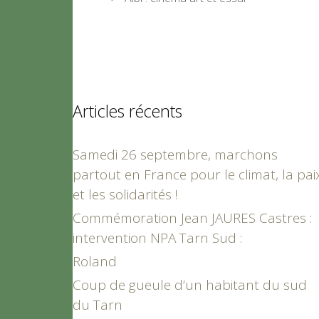
Articles récents
Samedi 26 septembre, marchons
partout en France pour le climat, la pai
et les solidarités !
Commémoration Jean JAURES Castres :
intervention NPA Tarn Sud :
Roland
Coup de gueule d’un habitant du sud
du Tarn