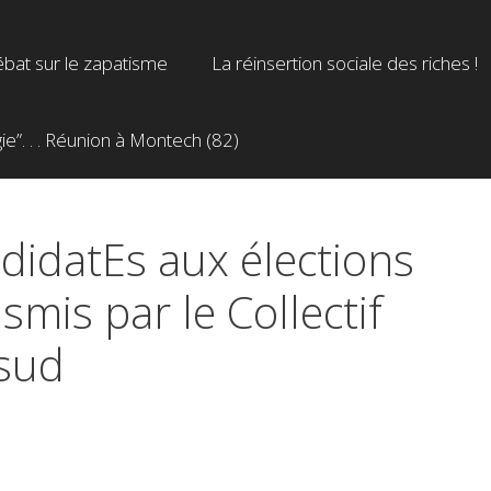
bat sur le zapatisme
La réinsertion sociale des riches !
”. . . Réunion à Montech (82)
didatEs aux élections
smis par le Collectif
 sud