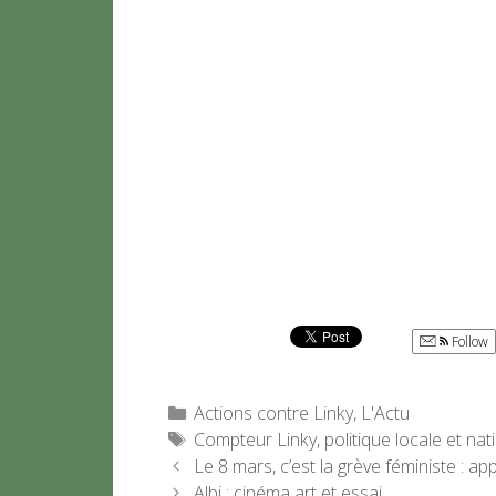
Follow
Catégories
Actions contre Linky
,
L'Actu
Étiquettes
Compteur Linky
,
politique locale et nat
Le 8 mars, c’est la grève féministe : a
Albi : cinéma art et essai