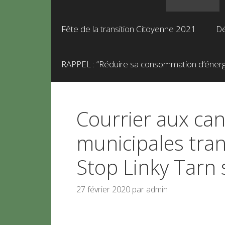
Fête de la transition Citoyenne 2021
Dé
RAPPEL : “Réduire sa consommation d’énergie
Courrier aux can
municipales tran
Stop Linky Tarn
27 février 2020
par
admin