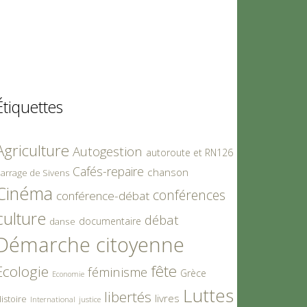
Étiquettes
Agriculture
Autogestion
autoroute et RN126
Cafés-repaire
chanson
arrage de Sivens
Cinéma
conférences
conférence-débat
culture
débat
documentaire
danse
Démarche citoyenne
fête
Ecologie
féminisme
Grèce
Economie
Luttes
libertés
livres
istoire
International
justice