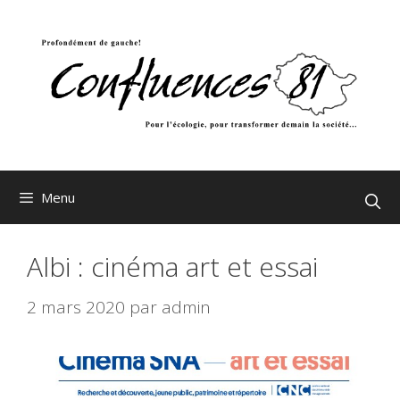
Aller
au
contenu
Menu
Albi : cinéma art et essai
2 mars 2020
par
admin