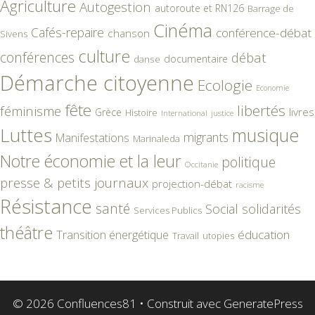
Agriculture
Autogestion
autoroute et RN126
Barrage de
Cinéma
Cafés-repaire
conférence-débat
chanson
Sivens
culture
conférences
débat
documentaire
danse
Démarche citoyenne
Ecologie
Economie
fête
libertés
féminisme
livres
Grèce
Histoire
International
justice
Luttes
musique
migrants
Manifestations
Marinaleda
Notre économie et la leur
politique
Occitanie
presse & petits journaux
projection-débat
racisme
Résistance
santé
Social
solidarités
Services Publics
théâtre
éducation
Transition énergétique
Travail
utopies
© 2026 Confluences81
• Construit avec
GeneratePress