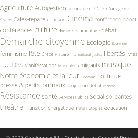
Agriculture
Autogestion
autoroute et RN126
Barrage de
Cinéma
Cafés-repaire
conférence-débat
chanson
Sivens
culture
conférences
débat
documentaire
danse
Démarche citoyenne
Ecologie
Economie
fête
libertés
féminisme
livres
Grèce
Histoire
International
justice
Luttes
musique
migrants
Manifestations
Marinaleda
Notre économie et la leur
politique
Occitanie
presse & petits journaux
projection-débat
racisme
Résistance
santé
Social
solidarités
Services Publics
théâtre
éducation
Transition énergétique
Travail
utopies
© 2026 Confluences81
• Construit avec
GeneratePress