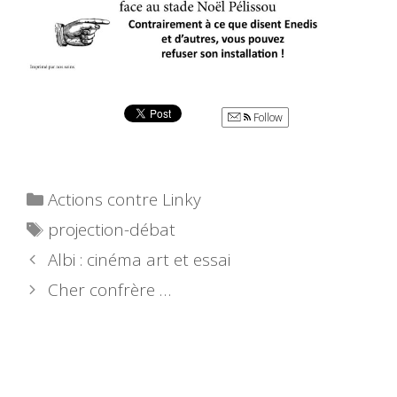
Follow
Catégories
Actions contre Linky
Étiquettes
projection-débat
Albi : cinéma art et essai
Cher confrère …