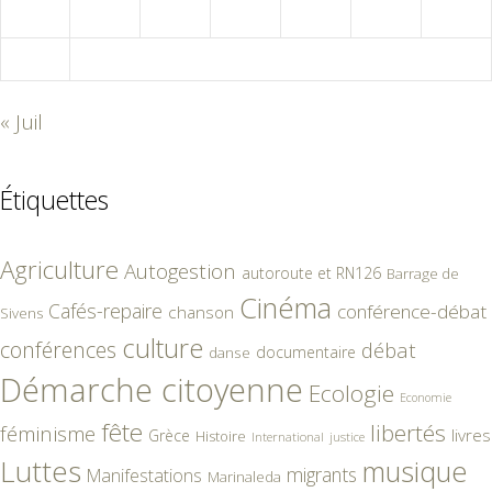
24
25
26
27
28
29
30
31
« Juil
Étiquettes
Agriculture
Autogestion
autoroute et RN126
Barrage de
Cinéma
Cafés-repaire
conférence-débat
chanson
Sivens
culture
conférences
débat
documentaire
danse
Démarche citoyenne
Ecologie
Economie
fête
libertés
féminisme
livres
Grèce
Histoire
International
justice
Luttes
musique
migrants
Manifestations
Marinaleda