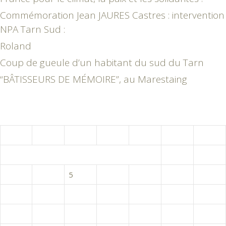
Commémoration Jean JAURES Castres : intervention
NPA Tarn Sud :
Roland
Coup de gueule d’un habitant du sud du Tarn
“BÂTISSEURS DE MÉMOIRE”, au Marestaing
août 2026
L
M
M
J
V
S
D
1
2
3
4
5
6
7
8
9
10
11
12
13
14
15
16
17
18
19
20
21
22
23