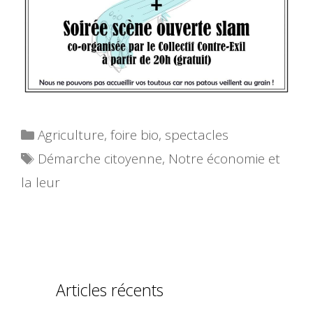
Catégories
Agriculture
,
foire bio
,
spectacles
Étiquettes
Démarche citoyenne
,
Notre économie et
la leur
Articles récents