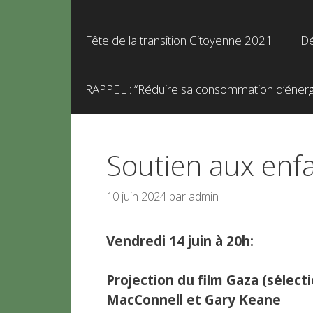
Fête de la transition Citoyenne 2021
Dé
RAPPEL : “Réduire sa consommation d’énergie
Soutien aux enfa
10 juin 2024
par
admin
Vendredi 14 juin à 20h:
Projection du film Gaza (sélec
MacConnell et Gary Keane