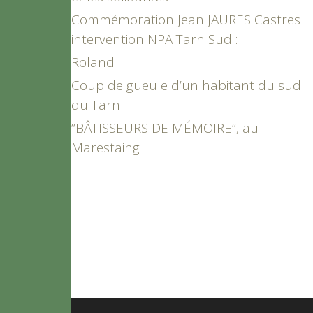
Commémoration Jean JAURES Castres :
intervention NPA Tarn Sud :
Roland
Coup de gueule d’un habitant du sud
du Tarn
“BÂTISSEURS DE MÉMOIRE”, au
Marestaing