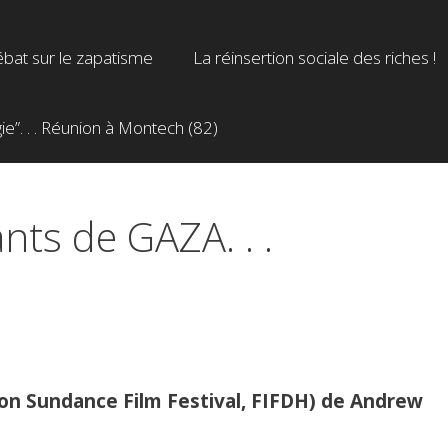
bat sur le zapatisme
La réinsertion sociale des riches !
”. . . Réunion à Montech (82)
nts de GAZA. . .
tion Sundance Film Festival, FIFDH) de Andrew