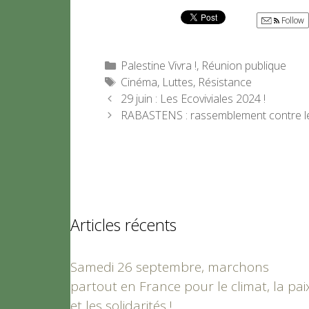
Follow
Catégories
Palestine Vivra !
,
Réunion publique
Étiquettes
Cinéma
,
Luttes
,
Résistance
29 juin : Les Ecoviviales 2024 !
RABASTENS : rassemblement contre le
Articles récents
Samedi 26 septembre, marchons
partout en France pour le climat, la pai
et les solidarités !