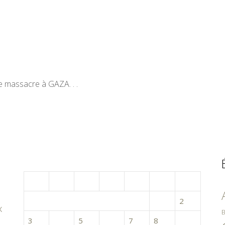
 massacre à GAZA. . .
juin 2024
L
M
M
J
V
S
D
1
2
x
B
3
4
5
6
7
8
9