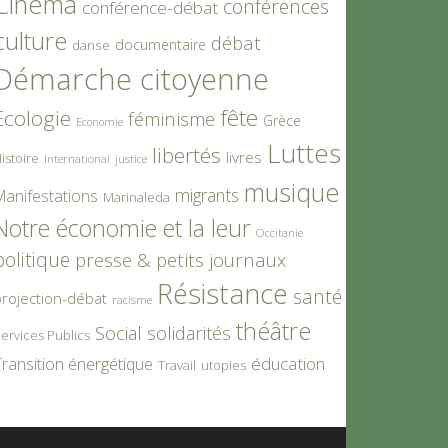
Cinéma
conférences
conférence-débat
culture
débat
documentaire
danse
Démarche citoyenne
fête
Ecologie
féminisme
Grèce
Economie
Luttes
libertés
livres
istoire
International
justice
musique
migrants
Manifestations
Marinaleda
Notre économie et la leur
Occitanie
politique
presse & petits journaux
Résistance
santé
rojection-débat
racisme
théâtre
Social
solidarités
ervices Publics
éducation
ransition énergétique
Travail
utopies