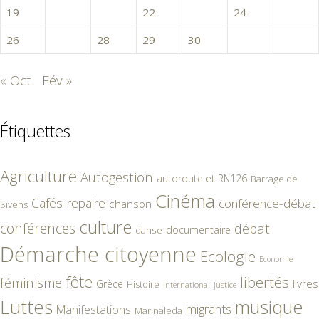
19
20
21
22
23
24
25
26
27
28
29
30
31
« Oct
Fév »
Étiquettes
Agriculture
Autogestion
autoroute et RN126
Barrage de
Cinéma
Cafés-repaire
conférence-débat
chanson
Sivens
culture
conférences
débat
documentaire
danse
Démarche citoyenne
Ecologie
Economie
fête
libertés
féminisme
livres
Grèce
Histoire
International
justice
Luttes
musique
migrants
Manifestations
Marinaleda