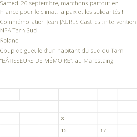
Samedi 26 septembre, marchons partout en
France pour le climat, la paix et les solidarités !
Commémoration Jean JAURES Castres : intervention
NPA Tarn Sud :
Roland
Coup de gueule d’un habitant du sud du Tarn
“BÂTISSEURS DE MÉMOIRE”, au Marestaing
janvier 2015
L
M
M
J
V
S
D
1
2
3
4
5
6
7
8
9
10
11
12
13
14
15
16
17
18