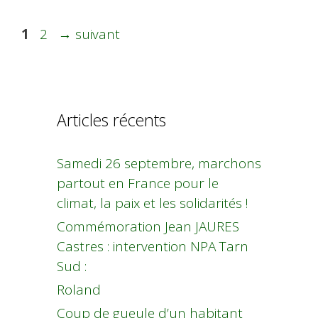
Page
Page
1
2
→
suivant
Articles récents
Samedi 26 septembre, marchons
partout en France pour le
climat, la paix et les solidarités !
Commémoration Jean JAURES
Castres : intervention NPA Tarn
Sud :
Roland
Coup de gueule d’un habitant