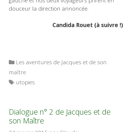
gauche et nos deux voyageurs prirent en
douceur la direction annoncée.
Candida Rouet (à suivre !)
Catégories
Les aventures de Jacques et de son
maître
Étiquettes
utopies
Dialogue n° 2 de Jacques et de
son Maître