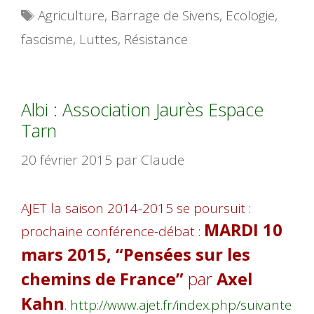
Étiquettes
Agriculture
,
Barrage de Sivens
,
Ecologie
,
fascisme
,
Luttes
,
Résistance
Albi : Association Jaurès Espace
Tarn
20 février 2015
par
Claude
AJET la saison 2014-2015 se poursuit :
MARDI 10
prochaine conférence-débat :
mars 2015, “Pensées sur les
chemins de France”
par
Axel
Kahn
.
http://www.ajet.fr/index.php/suivante