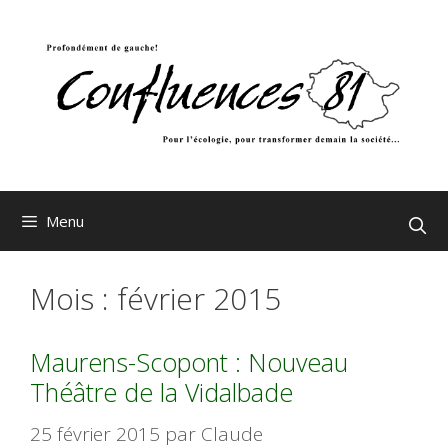
Aller
au
contenu
Menu
Mois :
février 2015
Maurens-Scopont : Nouveau
Théâtre de la Vidalbade
25 février 2015
par
Claude