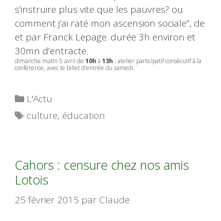
s’instruire plus vite que les pauvres? ou
comment j’ai raté mon ascension sociale”, de
et par Franck Lepage. durée 3h environ et
30mn d’entracte.
dimanche
matin 5 avril de
10h
à
13h
: atelier participatif consécutif à la
conférence, avec le billet d’entrée du
samedi
.
Catégories
L'Actu
Étiquettes
culture
,
éducation
Cahors : censure chez nos amis
Lotois
25 février 2015
par
Claude