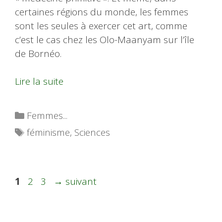
certaines régions du monde, les femmes
sont les seules à exercer cet art, comme
c’est le cas chez les Olo-Maanyam sur l’île
de Bornéo.
Lire la suite
Catégories
Femmes...
Étiquettes
féminisme
,
Sciences
Page
Page
Page
1
2
3
→
suivant