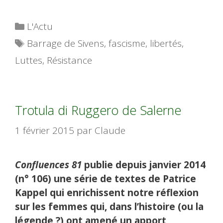
Catégories
L'Actu
Étiquettes
Barrage de Sivens
,
fascisme
,
libertés
,
Luttes
,
Résistance
Trotula di Ruggero de Salerne
1 février 2015
par
Claude
Confluences 81
publie depuis janvier 2014
(n° 106) une série de textes de Patrice
Kappel qui enrichissent notre réflexion
sur les femmes qui, dans l’histoire (ou la
légende ?) ont amené un apport