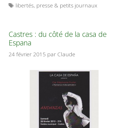
Étiquettes
libertés
,
presse & petits journaux
Castres : du côté de la casa de
Espana
24 février 2015
par
Claude