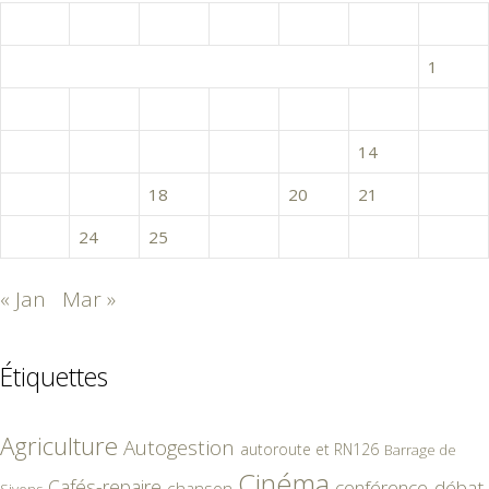
L
M
M
J
V
S
D
1
2
3
4
5
6
7
8
9
10
11
12
13
14
15
16
17
18
19
20
21
22
23
24
25
26
27
28
« Jan
Mar »
Étiquettes
Agriculture
Autogestion
autoroute et RN126
Barrage de
Cinéma
Cafés-repaire
conférence-débat
chanson
Sivens