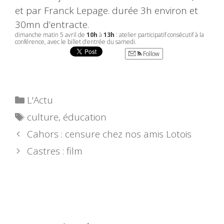
et par Franck Lepage. durée 3h environ et
30mn d’entracte.
dimanche
matin 5 avril de
10h
à
13h
: atelier participatif consécutif à la
conférence, avec le billet d’entrée du
samedi
.
Follow
Catégories
L'Actu
Étiquettes
culture
,
éducation
Cahors : censure chez nos amis Lotois
Castres : film