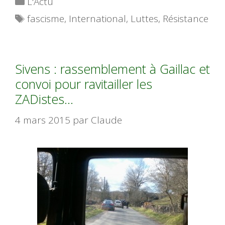
L'Actu
Étiquettes
fascisme
,
International
,
Luttes
,
Résistance
Sivens : rassemblement à Gaillac et
convoi pour ravitailler les
ZADistes…
4 mars 2015
par
Claude