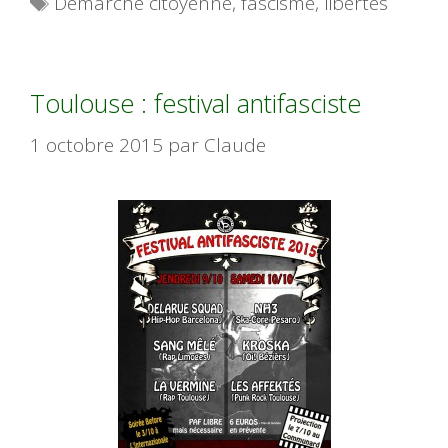
Démarche citoyenne
,
fascisme
,
libertés
Toulouse : festival antifasciste
1 octobre 2015
par
Claude