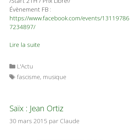
/Start 21H / Prix Libre!/
Évènement FB :
https://www.facebook.com/events/13119786
7234897/
Lire la suite
Catégories
L'Actu
Étiquettes
fascisme
,
musique
Saïx : Jean Ortiz
30 mars 2015
par
Claude