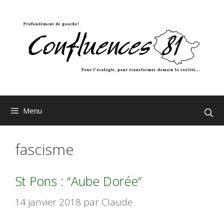
Aller
au
contenu
Menu
fascisme
St Pons : “Aube Dorée”
14 janvier 2018
par
Claude