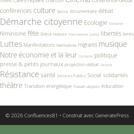
conférence-débat
chanson
Sivens
culture
conférences
débat
documentaire
danse
Démarche citoyenne
Ecologie
Economie
fête
libertés
féminisme
livres
Grèce
Histoire
International
justice
Luttes
musique
migrants
Manifestations
Marinaleda
Notre économie et la leur
politique
Occitanie
presse & petits journaux
projection-débat
racisme
Résistance
santé
Social
solidarités
Services Publics
théâtre
éducation
Transition énergétique
Travail
utopies
© 2026 Confluences81
• Construit avec
GeneratePress