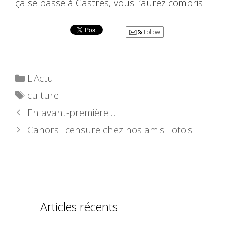
ça se passe à Castres, vous l’aurez compris !
Follow
Catégories
L'Actu
Étiquettes
culture
En avant-première…
Cahors : censure chez nos amis Lotois
Articles récents