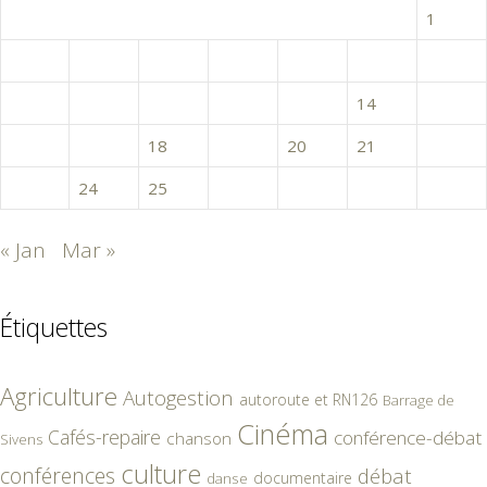
1
2
3
4
5
6
7
8
9
10
11
12
13
14
15
16
17
18
19
20
21
22
23
24
25
26
27
28
« Jan
Mar »
Étiquettes
Agriculture
Autogestion
autoroute et RN126
Barrage de
Cinéma
Cafés-repaire
conférence-débat
chanson
Sivens
culture
conférences
débat
documentaire
danse