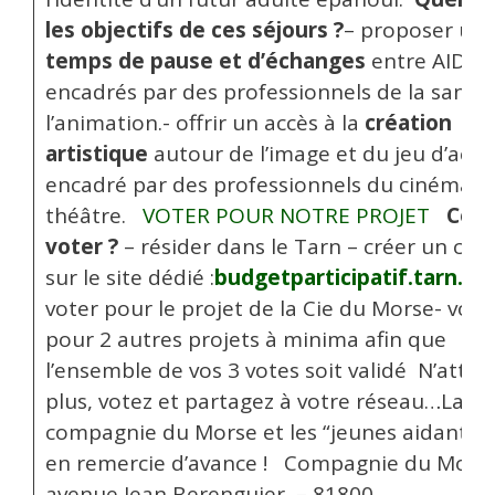
les objectifs de ces séjours ?
– proposer un
temps de pause et d’échanges
entre AIDAN
encadrés par des professionnels de la santé 
l’animation.- offrir un accès à la
création
artistique
autour de l’image et du jeu d’acte
encadré par des professionnels du cinéma e
théâtre.
VOTER POUR NOTRE PROJET
Com
voter ?
– résider dans le Tarn – créer un co
sur le site dédié :
budgetparticipatif.tarn.fr/
voter pour le projet de la Cie du Morse- vote
pour 2 autres projets à minima afin que
l’ensemble de vos 3 votes soit validé N’atte
plus, votez et partagez à votre réseau…La
compagnie du Morse et les “jeunes aidants” 
en remercie d’avance ! Compagnie du Mors
avenue Jean Berenguier – 81800