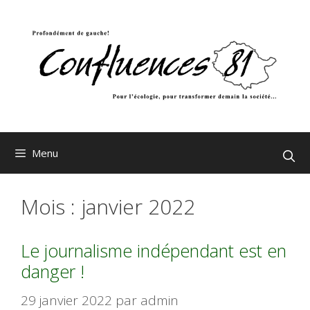
Aller
au
contenu
Menu
Mois :
janvier 2022
Le journalisme indépendant est en
danger !
29 janvier 2022
par
admin