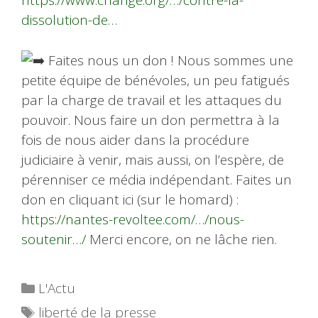
https://www.change.org/…/contre-la-
dissolution-de…
Faites nous un don ! Nous sommes une
petite équipe de bénévoles, un peu fatigués
par la charge de travail et les attaques du
pouvoir. Nous faire un don permettra à la
fois de nous aider dans la procédure
judiciaire à venir, mais aussi, on l’espère, de
pérenniser ce média indépendant. Faites un
don en cliquant ici (sur le homard) :
https://nantes-revoltee.com/…/nous-
soutenir…/
Merci encore, on ne lâche rien.
Catégories
L'Actu
Étiquettes
liberté de la presse