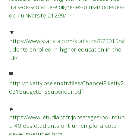
frais-de-scolarite-eloigne-les-plus-modestes-
de-l-universite-21299/
▼
https://www.statista.com/statistics/875015/st
udents-enrolled-in-higher-education-in-the-
uk/
▀
http://piketty.pse.ens.fr/files/ChancelPiketty2
021BudgetEnsSuperieur.pdf
►
https://www.letudiant.fr/jobsstages/pourquo
u-40-des-etudiants-ont-un-emploi-a-cote-
de-leurs-etudes.html