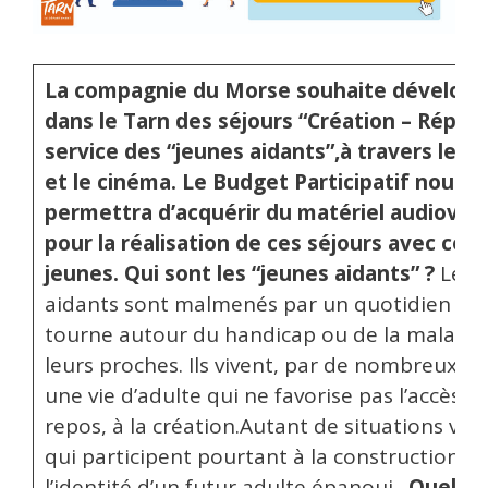
La compagnie du Morse souhaite développ
dans le Tarn des séjours “Création – Répit”
service des “jeunes aidants”,
à travers le t
et le cinéma.
Le Budget Participatif nous
permettra d’acquérir du matériel audiovisu
pour la réalisation de ces séjours avec ces
jeunes.
Qui sont les “jeunes aidants”
?
Les 
aidants sont malmenés par un quotidien qui
tourne autour du handicap ou de la maladie
leurs proches. Ils vivent, par de nombreux as
une vie d’adulte qui ne favorise pas l’accès a
repos, à la création.Autant de situations vita
qui participent pourtant à la construction d
l’identité d’un futur adulte épanoui.
Quels s