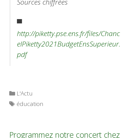
Sources chiffrées
▀
http://piketty.pse.ens.fr/files/Chanc
elPiketty2021BudgetEnsSuperieur.
pdf
Catégories
L'Actu
Étiquettes
éducation
Programmez notre concert chez