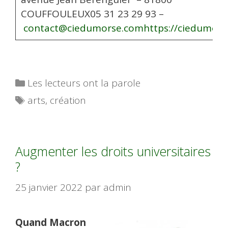
COUFFOULEUX05 31 23 29 93 –
contact@ciedumorse.com
https://ciedumor
Catégories
Les lecteurs ont la parole
Étiquettes
arts
,
création
Augmenter les droits universitaires
?
25 janvier 2022
par
admin
Quand Macron