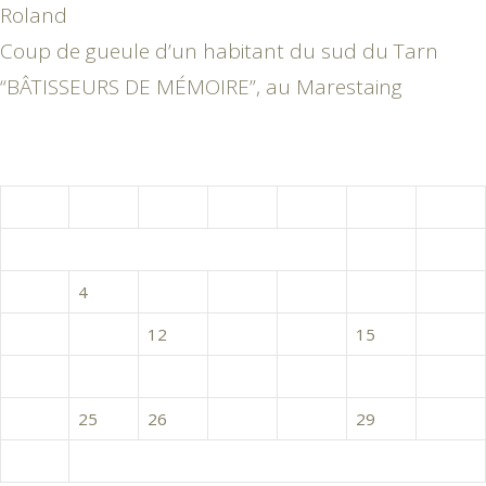
Roland
Coup de gueule d’un habitant du sud du Tarn
“BÂTISSEURS DE MÉMOIRE”, au Marestaing
janvier 2022
L
M
M
J
V
S
D
1
2
3
4
5
6
7
8
9
10
11
12
13
14
15
16
17
18
19
20
21
22
23
24
25
26
27
28
29
30
31