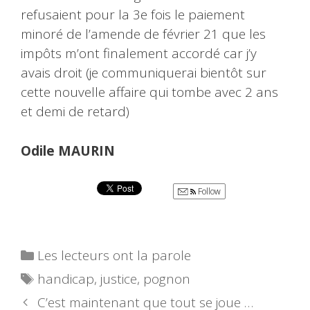
refusaient pour la 3e fois le paiement
minoré de l’amende de février 21 que les
impôts m’ont finalement accordé car j’y
avais droit (je communiquerai bientôt sur
cette nouvelle affaire qui tombe avec 2 ans
et demi de retard)
Odile MAURIN
Follow
Catégories
Les lecteurs ont la parole
Étiquettes
handicap
,
justice
,
pognon
C’est maintenant que tout se joue …