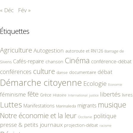
« Déc
Fév »
Étiquettes
Agriculture
Autogestion
autoroute et RN126
Barrage de
Cinéma
Cafés-repaire
conférence-débat
chanson
Sivens
culture
conférences
débat
documentaire
danse
Démarche citoyenne
Ecologie
Economie
fête
libertés
féminisme
livres
Grèce
Histoire
International
justice
Luttes
musique
migrants
Manifestations
Marinaleda
Notre économie et la leur
politique
Occitanie
presse & petits journaux
projection-débat
racisme