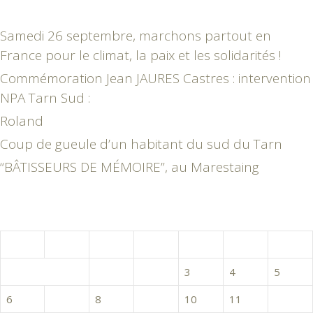
Samedi 26 septembre, marchons partout en
France pour le climat, la paix et les solidarités !
Commémoration Jean JAURES Castres : intervention
NPA Tarn Sud :
Roland
Coup de gueule d’un habitant du sud du Tarn
“BÂTISSEURS DE MÉMOIRE”, au Marestaing
décembre 2021
L
M
M
J
V
S
D
1
2
3
4
5
6
7
8
9
10
11
12