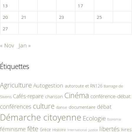
13
14
15
16
17
18
19
20
21
22
23
24
25
26
27
28
29
30
31
« Nov
Jan »
Étiquettes
Agriculture
Autogestion
autoroute et RN126
Barrage de
Cinéma
Cafés-repaire
conférence-débat
chanson
Sivens
culture
conférences
débat
documentaire
danse
Démarche citoyenne
Ecologie
Economie
fête
libertés
féminisme
livres
Grèce
Histoire
International
justice