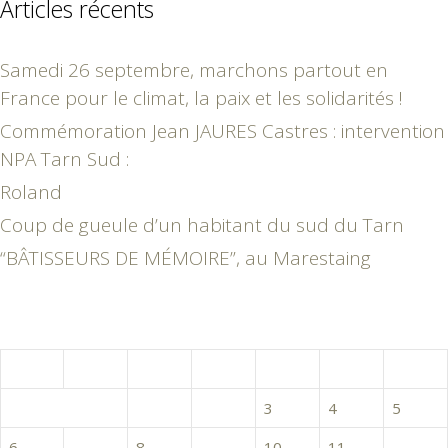
Articles récents
Samedi 26 septembre, marchons partout en
France pour le climat, la paix et les solidarités !
Commémoration Jean JAURES Castres : intervention
NPA Tarn Sud :
Roland
Coup de gueule d’un habitant du sud du Tarn
“BÂTISSEURS DE MÉMOIRE”, au Marestaing
décembre 2021
L
M
M
J
V
S
D
1
2
3
4
5
6
7
8
9
10
11
12