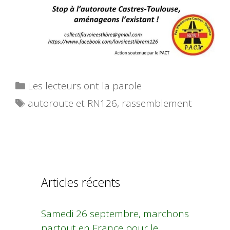
Catégories
Les lecteurs ont la parole
Étiquettes
autoroute et RN126
,
rassemblement
Articles récents
Samedi 26 septembre, marchons
partout en France pour le