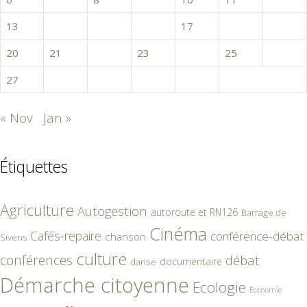
13
14
15
16
17
18
19
20
21
22
23
24
25
26
27
28
29
30
31
« Nov
Jan »
Étiquettes
Agriculture
Autogestion
autoroute et RN126
Barrage de
Cinéma
Cafés-repaire
conférence-débat
chanson
Sivens
culture
conférences
débat
documentaire
danse
Démarche citoyenne
Ecologie
Economie