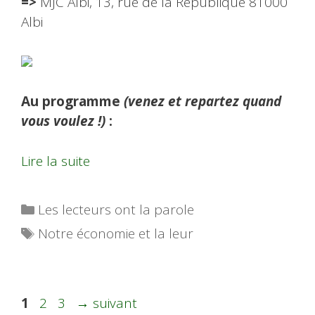
=>
MJC Albi, 13, rue de la République 81000
Albi
Au programme
(venez et repartez quand
vous voulez !)
:
Lire la suite
Catégories
Les lecteurs ont la parole
Étiquettes
Notre économie et la leur
Page
Page
Page
1
2
3
→
suivant