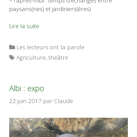
– l’après-midi : temps d’échanges entre
paysans(nes) et jardiniers(ères)
Lire la suite
Catégories
Les lecteurs ont la parole
Étiquettes
Agriculture
,
théâtre
Albi : expo
22 juin 2017
par
Claude