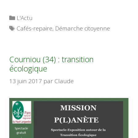
Catégories
L'Actu
Étiquettes
Cafés-repaire
,
Démarche citoyenne
Courniou (34) : transition
écologique
13 juin 2017
par
Claude