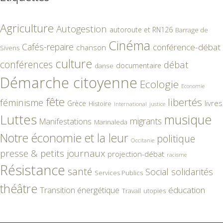
Agriculture
Autogestion
autoroute et RN126
Barrage de
Cinéma
Cafés-repaire
conférence-débat
chanson
Sivens
culture
conférences
débat
documentaire
danse
Démarche citoyenne
Ecologie
Economie
fête
libertés
féminisme
livres
Grèce
Histoire
International
justice
Luttes
musique
migrants
Manifestations
Marinaleda
Notre économie et la leur
politique
Occitanie
presse & petits journaux
projection-débat
racisme
Résistance
santé
Social
solidarités
Services Publics
théâtre
éducation
Transition énergétique
Travail
utopies