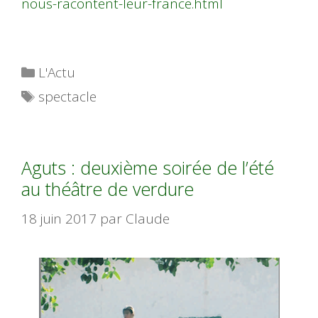
nous-racontent-leur-france.html
Catégories
L'Actu
Étiquettes
spectacle
Aguts : deuxième soirée de l’été
au théâtre de verdure
18 juin 2017
par
Claude