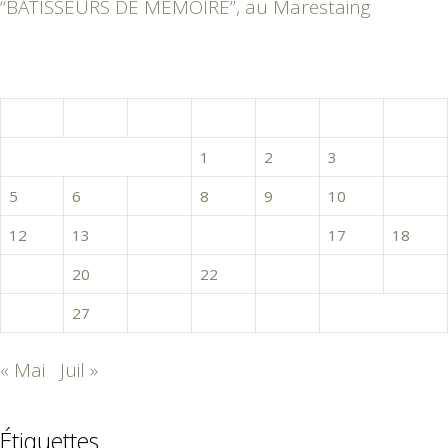
“BÂTISSEURS DE MÉMOIRE”, au Marestaing
juin 2017
L
M
M
J
V
S
D
1
2
3
4
5
6
7
8
9
10
11
12
13
14
15
16
17
18
19
20
21
22
23
24
25
26
27
28
29
30
« Mai
Juil »
Étiquettes