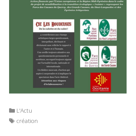
Catégories
L'Actu
Étiquettes
création