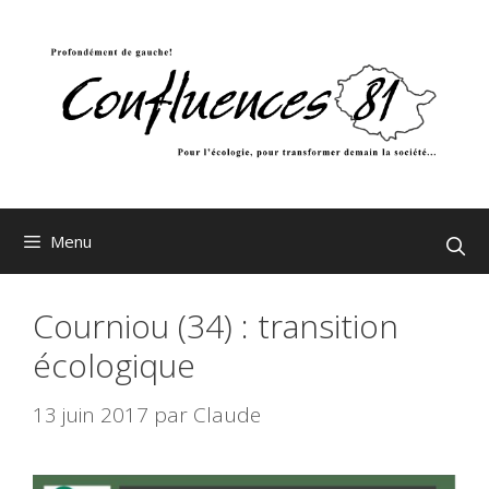
Aller
au
contenu
Menu
Courniou (34) : transition
écologique
13 juin 2017
par
Claude