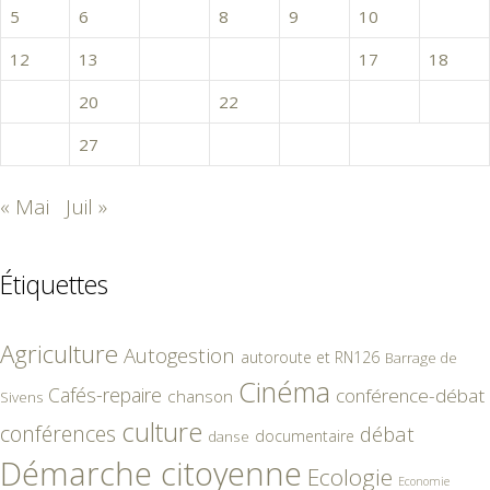
5
6
7
8
9
10
11
12
13
14
15
16
17
18
19
20
21
22
23
24
25
26
27
28
29
30
« Mai
Juil »
Étiquettes
Agriculture
Autogestion
autoroute et RN126
Barrage de
Cinéma
Cafés-repaire
conférence-débat
chanson
Sivens
culture
conférences
débat
documentaire
danse
Démarche citoyenne
Ecologie
Economie