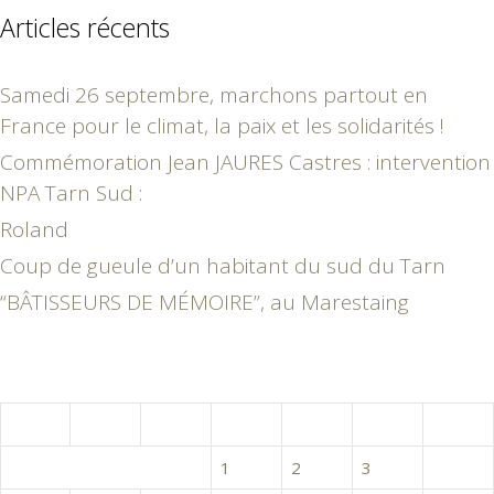
Articles récents
Samedi 26 septembre, marchons partout en
France pour le climat, la paix et les solidarités !
Commémoration Jean JAURES Castres : intervention
NPA Tarn Sud :
Roland
Coup de gueule d’un habitant du sud du Tarn
“BÂTISSEURS DE MÉMOIRE”, au Marestaing
juin 2017
L
M
M
J
V
S
D
1
2
3
4