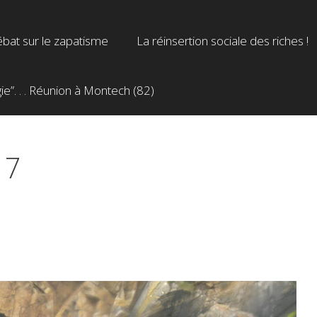
bat sur le zapatisme
La réinsertion sociale des riches !
”. . . Réunion à Montech (82)
17