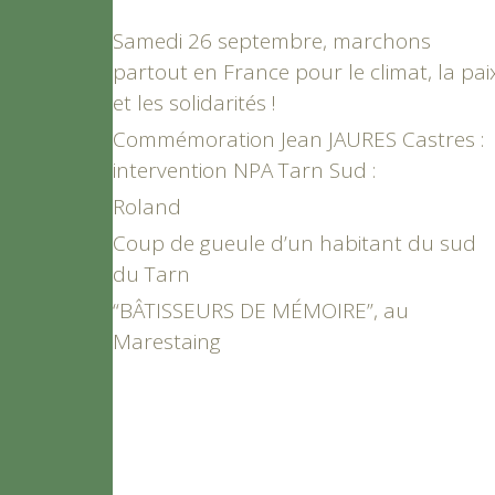
Samedi 26 septembre, marchons
partout en France pour le climat, la pai
et les solidarités !
Commémoration Jean JAURES Castres :
intervention NPA Tarn Sud :
Roland
Coup de gueule d’un habitant du sud
du Tarn
“BÂTISSEURS DE MÉMOIRE”, au
Marestaing