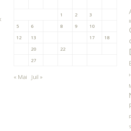
L
M
M
J
V
S
D
1
2
3
4
x
B
5
6
7
8
9
10
11
12
13
14
15
16
17
18
19
20
21
22
23
24
25
26
27
28
29
30
H
« Mai
Juil »
p
S