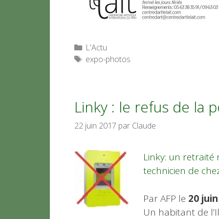
Catégories
L'Actu
Étiquettes
expo-photos
Linky : le refus de la 
22 juin 2017
par
Claude
Linky: un retraité
technicien de chez
Par AFP le
20 jui
Un habitant de l’I