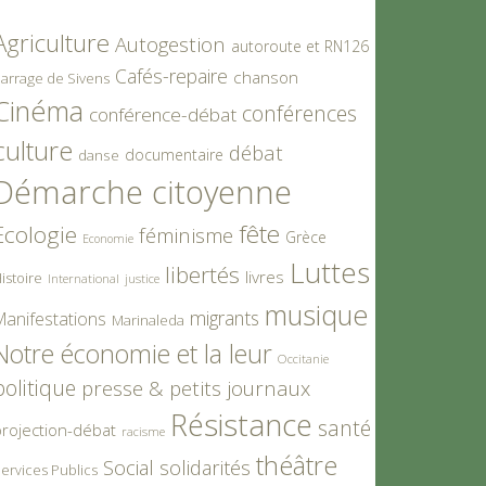
Agriculture
Autogestion
autoroute et RN126
Cafés-repaire
chanson
arrage de Sivens
Cinéma
conférences
conférence-débat
culture
débat
documentaire
danse
Démarche citoyenne
fête
Ecologie
féminisme
Grèce
Economie
Luttes
libertés
livres
istoire
International
justice
musique
migrants
Manifestations
Marinaleda
Notre économie et la leur
Occitanie
politique
presse & petits journaux
Résistance
santé
rojection-débat
racisme
théâtre
Social
solidarités
ervices Publics