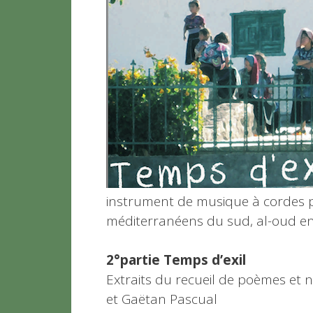
instrument de musique à cordes p
méditerranéens du sud, al-oud en
2°partie Temps d’exil
Extraits du recueil de poèmes et 
et Gaëtan Pascual