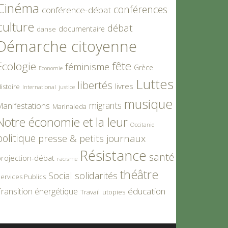
Cinéma
conférences
conférence-débat
culture
débat
documentaire
danse
Démarche citoyenne
fête
Ecologie
féminisme
Grèce
Economie
Luttes
libertés
livres
istoire
International
justice
musique
migrants
Manifestations
Marinaleda
Notre économie et la leur
Occitanie
politique
presse & petits journaux
Résistance
santé
rojection-débat
racisme
théâtre
Social
solidarités
ervices Publics
éducation
ransition énergétique
Travail
utopies