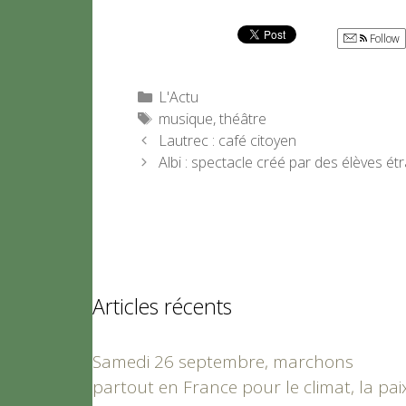
Follow
Catégories
L'Actu
Étiquettes
musique
,
théâtre
Lautrec : café citoyen
Albi : spectacle créé par des élèves é
Articles récents
Samedi 26 septembre, marchons
partout en France pour le climat, la pai