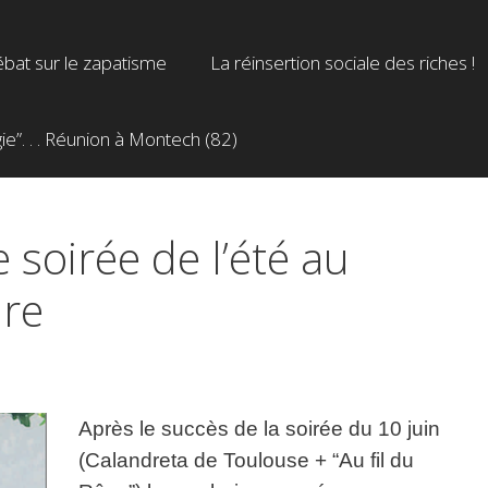
bat sur le zapatisme
La réinsertion sociale des riches !
”. . . Réunion à Montech (82)
 soirée de l’été au
ure
Après le succès de la soirée du 10 juin
(Calandreta de Toulouse + “Au fil du