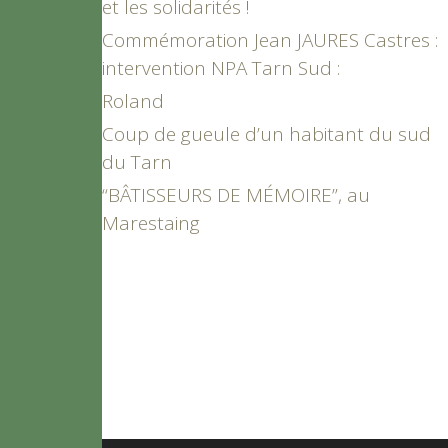
et les solidarités !
Commémoration Jean JAURES Castres :
intervention NPA Tarn Sud :
Roland
Coup de gueule d’un habitant du sud
du Tarn
“BÂTISSEURS DE MÉMOIRE”, au
Marestaing