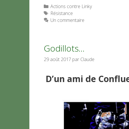
Catégories
Actions contre Linky
Étiquettes
Résistance
Un commentaire
Godillots…
29 août 2017
par
Claude
D’un ami de Conflu