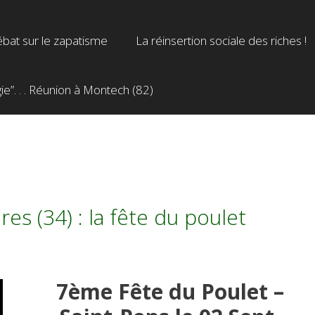
bat sur le zapatisme
La réinsertion sociale des riches !
”. . . Réunion à Montech (82)
7
es (34) : la fête du poulet
7ème Fête du Poulet –