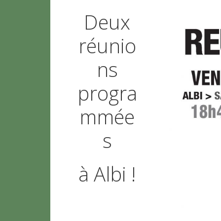
Deux
réunio
ns
progra
mmée
s
à Albi !