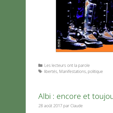
Catégories
Les lecteurs ont la parole
Étiquettes
libertés
,
Manifestations
,
politique
Albi : encore et toujou
28 août 2017
par
Claude