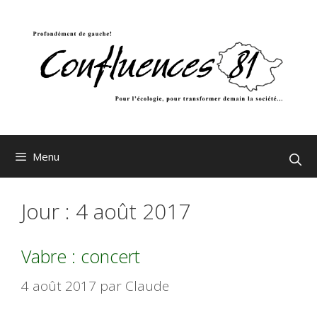
Aller
au
contenu
Menu
Jour :
4 août 2017
Vabre : concert
4 août 2017
par
Claude