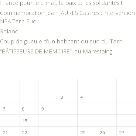
France pour le climat, la paix et les solidarités !
Commémoration Jean JAURES Castres : intervention
NPA Tarn Sud :
Roland
Coup de gueule d’un habitant du sud du Tarn
“BÂTISSEURS DE MÉMOIRE”, au Marestaing
août 2017
L
M
M
J
V
S
D
1
2
3
4
5
6
7
8
9
10
11
12
13
14
15
16
17
18
19
20
21
22
23
24
25
26
27