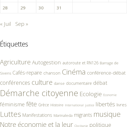
28
29
30
31
« Juil
Sep »
Étiquettes
Agriculture
Autogestion
autoroute et RN126
Barrage de
Cinéma
Cafés-repaire
conférence-débat
chanson
Sivens
culture
conférences
débat
documentaire
danse
Démarche citoyenne
Ecologie
Economie
fête
libertés
féminisme
livres
Grèce
Histoire
International
justice
Luttes
musique
migrants
Manifestations
Marinaleda
Notre économie et la leur
politique
Occitanie