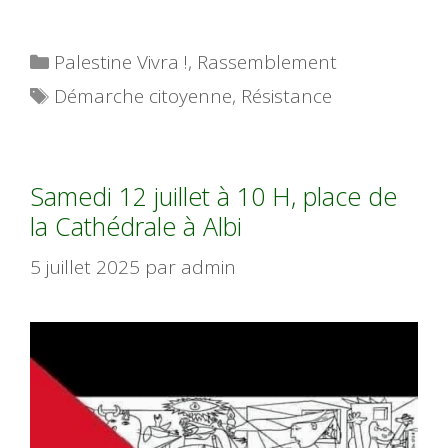
Catégories
Palestine Vivra !
,
Rassemblement
Étiquettes
Démarche citoyenne
,
Résistance
Samedi 12 juillet à 10 H, place de
la Cathédrale à Albi
5 juillet 2025
par
admin