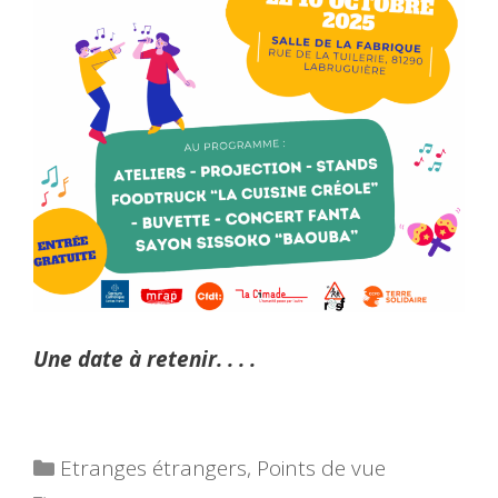
Une date à retenir. . . .
Catégories
Etranges étrangers
,
Points de vue