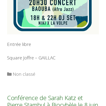
Entrée libre
Square Joffre – GAILLAC
Catégories
Non classé
Conférence de Sarah Katz et
Pierre Stambul à Biocybèle le 8 juin