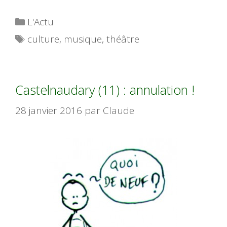
Catégories
L'Actu
Étiquettes
culture
,
musique
,
théâtre
Castelnaudary (11) : annulation !
28 janvier 2016
par
Claude