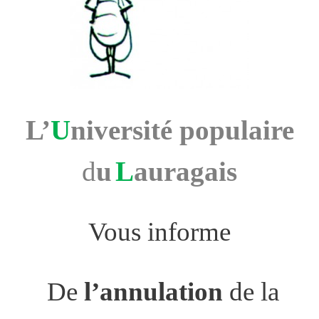
L’
U
niversité populaire
d
u
L
auragais
Vous informe
De
l’annulation
de la