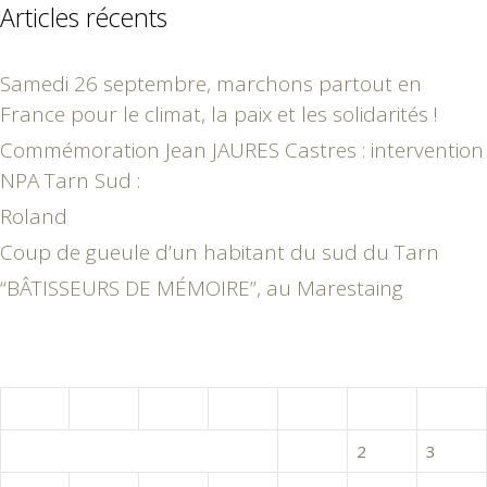
Articles récents
Samedi 26 septembre, marchons partout en
France pour le climat, la paix et les solidarités !
Commémoration Jean JAURES Castres : intervention
NPA Tarn Sud :
Roland
Coup de gueule d’un habitant du sud du Tarn
“BÂTISSEURS DE MÉMOIRE”, au Marestaing
janvier 2016
L
M
M
J
V
S
D
1
2
3