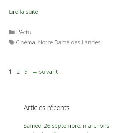
Lire la suite
Catégories
L'Actu
Étiquettes
Cinéma
,
Notre Dame des Landes
Page
Page
Page
1
2
3
→
suivant
Articles récents
Samedi 26 septembre, marchons