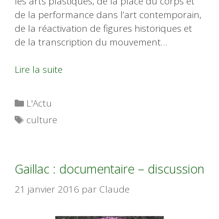
les arts plastiques, de la place du corps et
de la performance dans l’art contemporain,
de la réactivation de figures historiques et
de la transcription du mouvement…
Lire la suite
Catégories
L'Actu
Étiquettes
culture
Gaillac : documentaire – discussion
21 janvier 2016
par
Claude