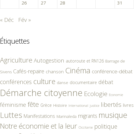
25
26
27
28
29
30
31
« Déc
Fév »
Étiquettes
Agriculture
Autogestion
autoroute et RN126
Barrage de
Cinéma
Cafés-repaire
conférence-débat
chanson
Sivens
culture
conférences
débat
documentaire
danse
Démarche citoyenne
Ecologie
Economie
fête
libertés
féminisme
livres
Grèce
Histoire
International
justice
Luttes
musique
migrants
Manifestations
Marinaleda
Notre économie et la leur
politique
Occitanie