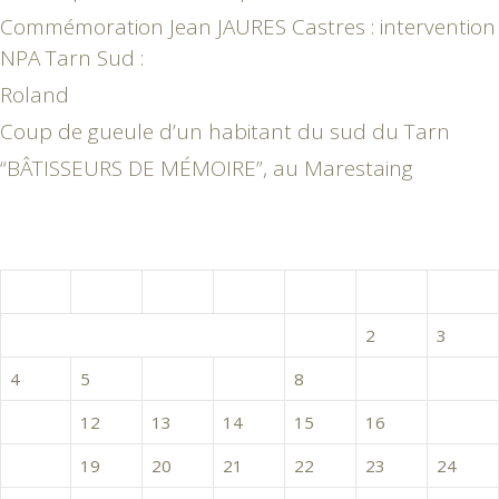
Commémoration Jean JAURES Castres : intervention
NPA Tarn Sud :
Roland
Coup de gueule d’un habitant du sud du Tarn
“BÂTISSEURS DE MÉMOIRE”, au Marestaing
janvier 2016
L
M
M
J
V
S
D
1
2
3
4
5
6
7
8
9
10
11
12
13
14
15
16
17
18
19
20
21
22
23
24