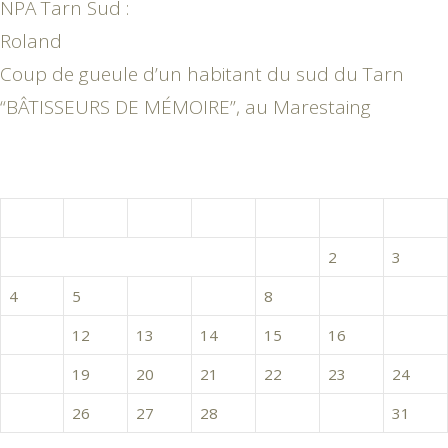
NPA Tarn Sud :
Roland
Coup de gueule d’un habitant du sud du Tarn
“BÂTISSEURS DE MÉMOIRE”, au Marestaing
janvier 2016
L
M
M
J
V
S
D
1
2
3
4
5
6
7
8
9
10
11
12
13
14
15
16
17
18
19
20
21
22
23
24
25
26
27
28
29
30
31