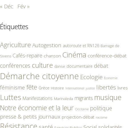
« Déc
Fév »
Étiquettes
Agriculture
Autogestion
autoroute et RN126
Barrage de
Cinéma
Cafés-repaire
conférence-débat
chanson
Sivens
culture
conférences
débat
documentaire
danse
Démarche citoyenne
Ecologie
Economie
fête
libertés
féminisme
livres
Grèce
Histoire
International
justice
Luttes
musique
migrants
Manifestations
Marinaleda
Notre économie et la leur
politique
Occitanie
presse & petits journaux
projection-débat
racisme
Résistance
santé
Social
solidarités
Services Publics