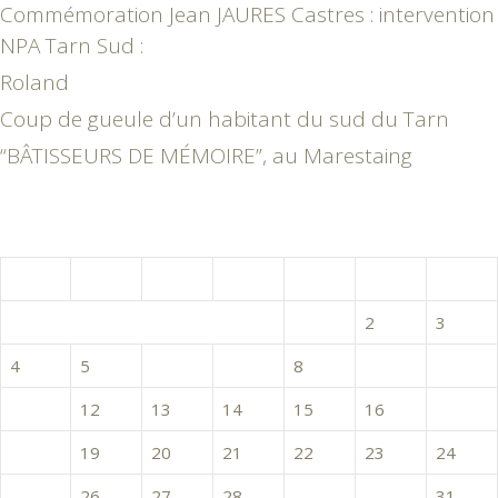
Commémoration Jean JAURES Castres : intervention
NPA Tarn Sud :
Roland
Coup de gueule d’un habitant du sud du Tarn
“BÂTISSEURS DE MÉMOIRE”, au Marestaing
janvier 2016
L
M
M
J
V
S
D
1
2
3
4
5
6
7
8
9
10
11
12
13
14
15
16
17
18
19
20
21
22
23
24
25
26
27
28
29
30
31