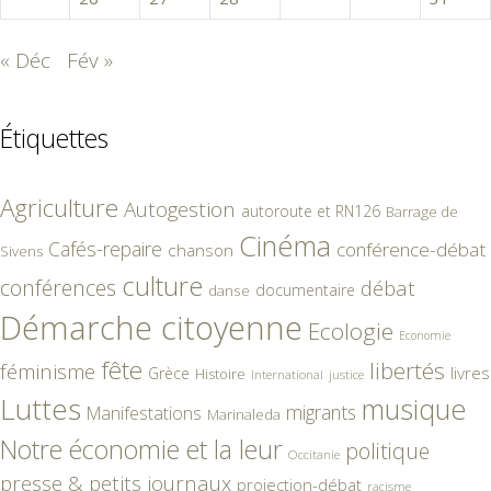
« Déc
Fév »
Étiquettes
Agriculture
Autogestion
autoroute et RN126
Barrage de
Cinéma
Cafés-repaire
conférence-débat
chanson
Sivens
culture
conférences
débat
documentaire
danse
Démarche citoyenne
Ecologie
Economie
fête
libertés
féminisme
livres
Grèce
Histoire
International
justice
Luttes
musique
migrants
Manifestations
Marinaleda
Notre économie et la leur
politique
Occitanie
presse & petits journaux
projection-débat
racisme