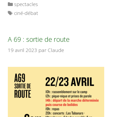
Catégories
spectacles
Étiquettes
ciné-débat
A 69 : sortie de route
19 avril 2023
par
Claude