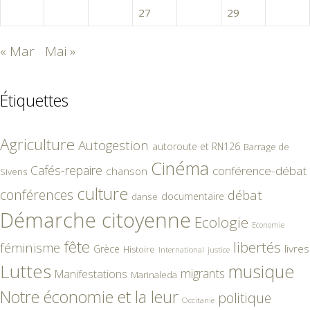
24
25
26
27
28
29
30
« Mar
Mai »
Étiquettes
Agriculture
Autogestion
autoroute et RN126
Barrage de
Cinéma
Cafés-repaire
conférence-débat
chanson
Sivens
culture
conférences
débat
documentaire
danse
Démarche citoyenne
Ecologie
Economie
fête
libertés
féminisme
livres
Grèce
Histoire
International
justice
Luttes
musique
migrants
Manifestations
Marinaleda
Notre économie et la leur
politique
Occitanie