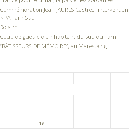
Commémoration Jean JAURES Castres : intervention
NPA Tarn Sud :
Roland
Coup de gueule d’un habitant du sud du Tarn
“BÂTISSEURS DE MÉMOIRE”, au Marestaing
avril 2023
L
M
M
J
V
S
D
1
2
3
4
5
6
7
8
9
10
11
12
13
14
15
16
17
18
19
20
21
22
23