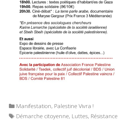
Catégories
Manifestation
,
Palestine Vivra !
Étiquettes
Démarche citoyenne
,
Luttes
,
Résistance