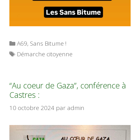
Catégories
A69
,
Sans Bitume !
Étiquettes
Démarche citoyenne
“Au coeur de Gaza”, conférence à
Castres :
10 octobre 2024
par
admin