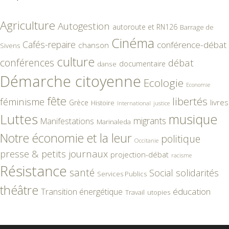
Agriculture
Autogestion
autoroute et RN126
Barrage de
Cinéma
Cafés-repaire
conférence-débat
chanson
Sivens
culture
conférences
débat
documentaire
danse
Démarche citoyenne
Ecologie
Economie
fête
libertés
féminisme
livres
Grèce
Histoire
International
justice
Luttes
musique
migrants
Manifestations
Marinaleda
Notre économie et la leur
politique
Occitanie
presse & petits journaux
projection-débat
racisme
Résistance
santé
Social
solidarités
Services Publics
théâtre
éducation
Transition énergétique
Travail
utopies