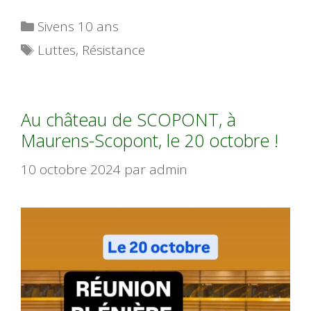
Catégories
Sivens 10 ans
Étiquettes
Luttes
,
Résistance
Au château de SCOPONT, à
Maurens-Scopont, le 20 octobre !
10 octobre 2024
par
admin