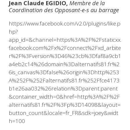
Jean Claude EGIDIO,
Membre de la
Coordination des Opposant-e-s au barrage
https://www.facebook.com/v2.0/plugins/like.p
hp?
app_id=&channel=https%3A%2F%2Fstaticxx.
facebook.com%2Fx%2Fconnect%2Fxd_arbite
r%2F%3Fversion%3D46%23cb%3Dfaf8a9cb1
a4eb2c14%26domain%3Dalternatifs81.fr%2
6is_canvas%3Dfalse%26origin%3Dhttp%253
A%252F%252Falternatifs81.fr%252Ffce4173
b1e26aa032%26relation%3Dparent.parent
&container_width=0&href=http%3A%2F%2F
alternatifs81.fr%2F%3Fp%3D14098&layout=
button_count&locale=fr_FR&sdk=joey&widt
h=100