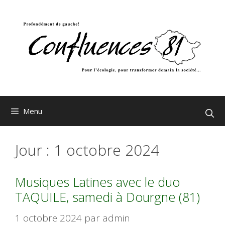
Aller
au
contenu
Menu
Jour :
1 octobre 2024
Musiques Latines avec le duo
TAQUILE, samedi à Dourgne (81)
1 octobre 2024
par
admin