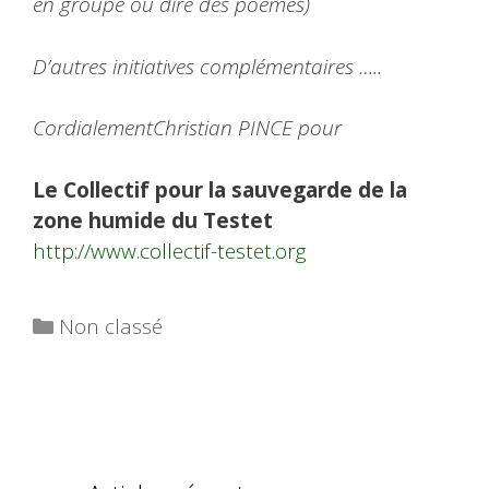
en groupe ou dire des poèmes)
D’autres initiatives complémentaires …..
Cordialement
Christian PINCE pour
Le Collectif pour la sauvegarde de la
zone humide du Testet
http://www.collectif-testet.org
Catégories
Non classé