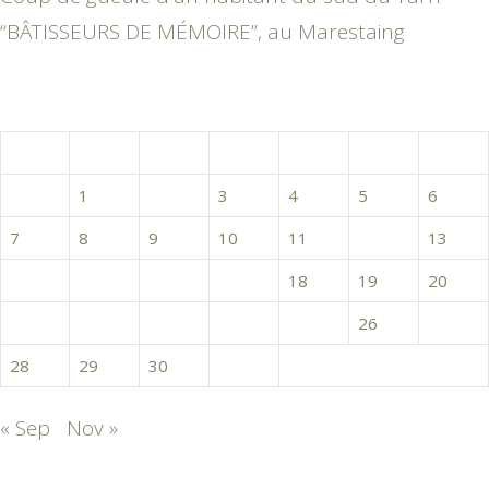
“BÂTISSEURS DE MÉMOIRE”, au Marestaing
octobre 2024
L
M
M
J
V
S
D
1
2
3
4
5
6
7
8
9
10
11
12
13
14
15
16
17
18
19
20
21
22
23
24
25
26
27
28
29
30
31
« Sep
Nov »