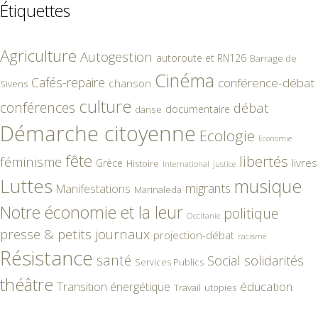
Étiquettes
Agriculture
Autogestion
autoroute et RN126
Barrage de
Cinéma
Cafés-repaire
conférence-débat
chanson
Sivens
culture
conférences
débat
documentaire
danse
Démarche citoyenne
Ecologie
Economie
fête
libertés
féminisme
livres
Grèce
Histoire
International
justice
Luttes
musique
migrants
Manifestations
Marinaleda
Notre économie et la leur
politique
Occitanie
presse & petits journaux
projection-débat
racisme
Résistance
santé
Social
solidarités
Services Publics
théâtre
éducation
Transition énergétique
Travail
utopies