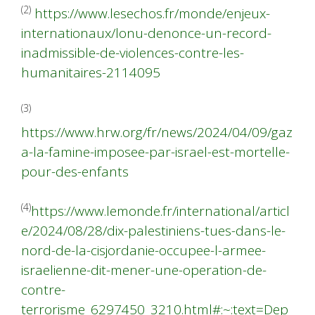
(2)
https://www.lesechos.fr/monde/enjeux-
internationaux/lonu-denonce-un-record-
inadmissible-de-violences-contre-les-
humanitaires-2114095
(3)
https://www.hrw.org/fr/news/2024/04/09/gaz
a-la-famine-imposee-par-israel-est-mortelle-
pour-des-enfants
(4)
https://www.lemonde.fr/international/articl
e/2024/08/28/dix-palestiniens-tues-dans-le-
nord-de-la-cisjordanie-occupee-l-armee-
israelienne-dit-mener-une-operation-de-
contre-
terrorisme_6297450_3210.html#:~:text=Dep