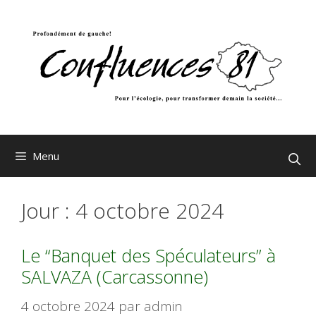
Aller
au
contenu
Menu
Jour :
4 octobre 2024
Le “Banquet des Spéculateurs” à
SALVAZA (Carcassonne)
4 octobre 2024
par
admin