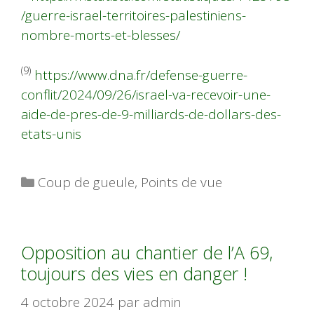
/guerre-israel-territoires-palestiniens-
nombre-morts-et-blesses/
(9)
https://www.dna.fr/defense-guerre-
conflit/2024/09/26/israel-va-recevoir-une-
aide-de-pres-de-9-milliards-de-dollars-des-
etats-unis
Catégories
Coup de gueule
,
Points de vue
Opposition au chantier de l’A 69,
toujours des vies en danger !
4 octobre 2024
par
admin