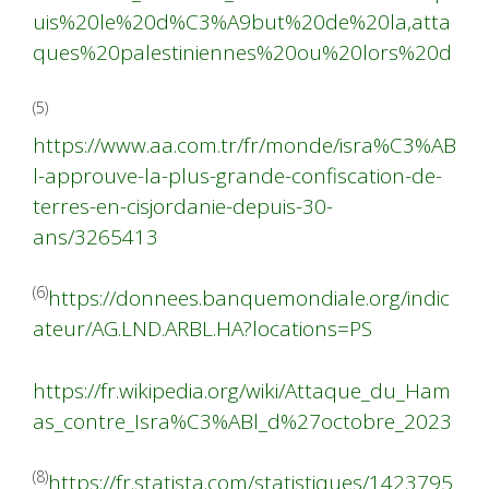
uis%20le%20d%C3%A9but%20de%20la,atta
ques%20palestiniennes%20ou%20lors%20d
(5)
https://www.aa.com.tr/fr/monde/isra%C3%AB
l-approuve-la-plus-grande-confiscation-de-
terres-en-cisjordanie-depuis-30-
ans/3265413
(6)
https://donnees.banquemondiale.org/indic
ateur/AG.LND.ARBL.HA?locations=PS
https://fr.wikipedia.org/wiki/Attaque_du_Ham
as_contre_Isra%C3%ABl_d%27octobre_2023
(8)
https://fr.statista.com/statistiques/1423795