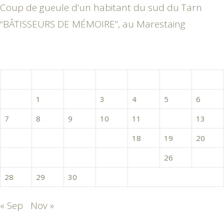
Coup de gueule d’un habitant du sud du Tarn
“BÂTISSEURS DE MÉMOIRE”, au Marestaing
octobre 2024
L
M
M
J
V
S
D
1
2
3
4
5
6
7
8
9
10
11
12
13
14
15
16
17
18
19
20
21
22
23
24
25
26
27
28
29
30
31
« Sep
Nov »