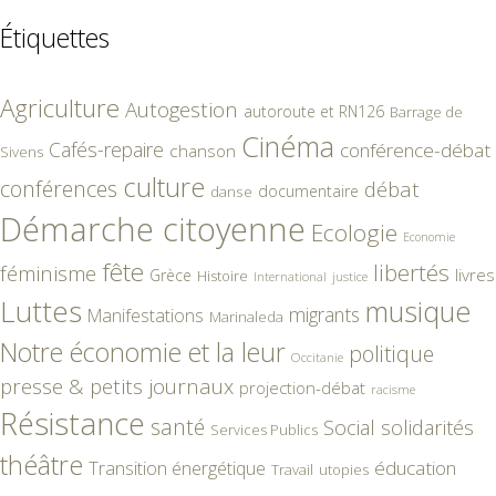
Étiquettes
Agriculture
Autogestion
autoroute et RN126
Barrage de
Cinéma
Cafés-repaire
conférence-débat
chanson
Sivens
culture
conférences
débat
documentaire
danse
Démarche citoyenne
Ecologie
Economie
fête
libertés
féminisme
livres
Grèce
Histoire
International
justice
Luttes
musique
migrants
Manifestations
Marinaleda
Notre économie et la leur
politique
Occitanie
presse & petits journaux
projection-débat
racisme
Résistance
santé
Social
solidarités
Services Publics
théâtre
éducation
Transition énergétique
Travail
utopies