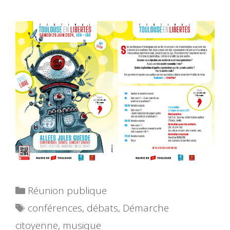
Catégories
Réunion publique
Étiquettes
conférences
,
débats
,
Démarche
citoyenne
,
musique