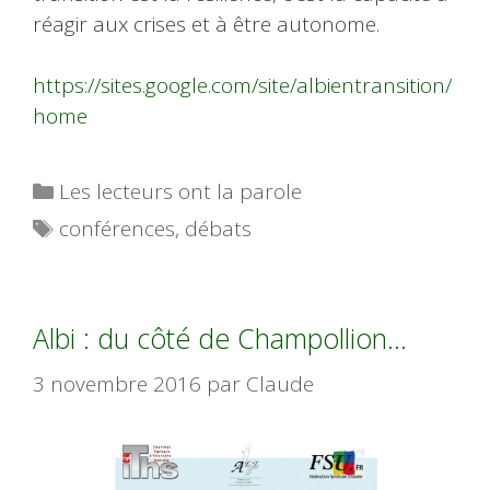
réagir aux crises et à être autonome.
https://sites.google.com/site/albientransition/
home
Catégories
Les lecteurs ont la parole
Étiquettes
conférences
,
débats
Albi : du côté de Champollion…
3 novembre 2016
par
Claude