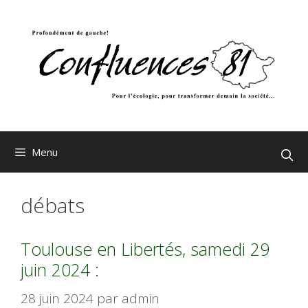
Aller
au
contenu
Menu
débats
Toulouse en Libertés, samedi 29
juin 2024 :
28 juin 2024
par
admin