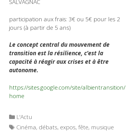
SALVAGNAC
participation aux frais: 3€ ou 5€ pour les 2
jours (à partir de 5 ans)
Le concept central du mouvement de
transition est la résilience, c’est la
capacité à réagir aux crises et à être
autonome.
https://sites.google.com/site/albientransition/
home
Catégories
L'Actu
Étiquettes
Cinéma
,
débats
,
expos
,
fête
,
musique