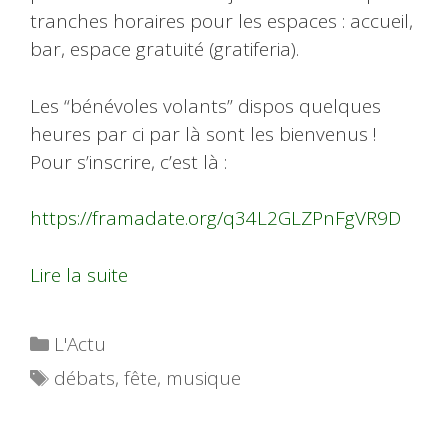
tranches horaires pour les espaces : accueil,
bar, espace gratuité (gratiferia).
Les “bénévoles volants” dispos quelques
heures par ci par là sont les bienvenus !
Pour s’inscrire, c’est là :
https://framadate.org/q34L2GLZPnFgVR9D
Lire la suite
Catégories
L'Actu
Étiquettes
débats
,
fête
,
musique