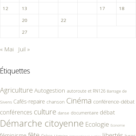
12
13
14
15
16
17
18
19
20
21
22
23
24
25
26
27
28
29
30
« Mai
Juil »
Étiquettes
Agriculture
Autogestion
autoroute et RN126
Barrage de
Cinéma
Cafés-repaire
conférence-débat
chanson
Sivens
culture
conférences
débat
documentaire
danse
Démarche citoyenne
Ecologie
Economie
fête
libertés
féminisme
livres
Grèce
Histoire