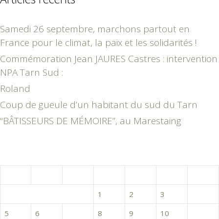
Samedi 26 septembre, marchons partout en
France pour le climat, la paix et les solidarités !
Commémoration Jean JAURES Castres : intervention
NPA Tarn Sud :
Roland
Coup de gueule d’un habitant du sud du Tarn
“BÂTISSEURS DE MÉMOIRE”, au Marestaing
juin 2017
L
M
M
J
V
S
D
1
2
3
4
5
6
7
8
9
10
11