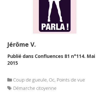
Jérôme V.
Publié dans Confluences 81 n°114. Mai
2015
Catégories
Coup de gueule
,
Oc
,
Points de vue
Étiquettes
Démarche citoyenne