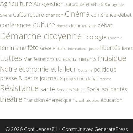
Agriculture
Autogestion
autoroute et RN126
Barrage de
Cinéma
Cafés-repaire
conférence-débat
chanson
Sivens
culture
conférences
débat
documentaire
danse
Démarche citoyenne
Ecologie
Economie
fête
libertés
féminisme
livres
Grèce
Histoire
International
justice
Luttes
musique
migrants
Manifestations
Marinaleda
Notre économie et la leur
politique
Occitanie
presse & petits journaux
projection-débat
racisme
Résistance
santé
Social
solidarités
Services Publics
théâtre
éducation
Transition énergétique
Travail
utopies
© 2026 Confluences81
• Construit avec
GeneratePress