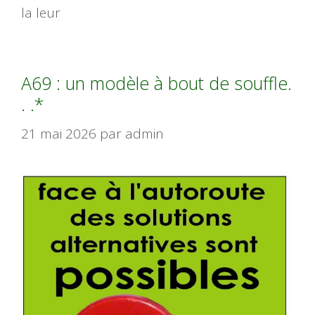
la leur
A69 : un modèle à bout de souffle.
. .*
21 mai 2026
par
admin