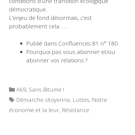
conditions d’une transition écologique
démocratique.
L’enjeu de fond désormais, c’est
probablement cela. . . ..
Publié dans Confluences 81 n° 180
Pourquoi pas vous abonner et/ou
abonner vos relations ?
Catégories
A69
,
Sans Bitume !
Étiquettes
Démarche citoyenne
,
Luttes
,
Notre
économie et la leur
,
Résistance