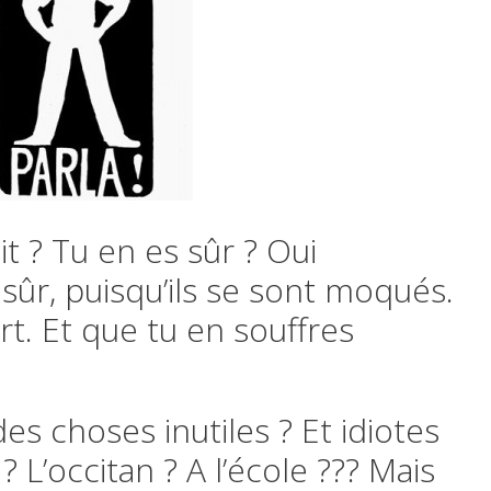
dit ? Tu en es sûr ? Oui
ûr, puisqu’ils se sont moqués.
rt. Et que tu en souffres
es choses inutiles ? Et idiotes
 L’occitan ? A l’école ??? Mais