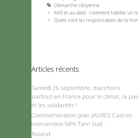
Étiquettes
Démarche citoyenne
A69 et au-delà : comment habiter un te
Quels sont les responsables de la mor
Articles récents
Samedi 26 septembre, marchons
partout en France pour le climat, la pai
et les solidarités !
Commémoration Jean JAURES Castres :
intervention NPA Tarn Sud :
Roland