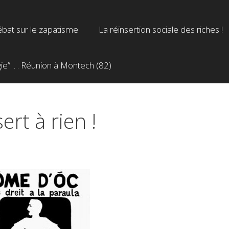
bat sur le zapatisme
La réinsertion sociale des riches !
”. . . Réunion à Montech (82)
ert à rien !