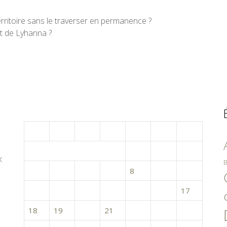
rritoire sans le traverser en permanence ?
t de Lyhanna ?
mai 2026
L
M
M
J
V
S
D
1
2
3
x
B
4
5
6
7
8
9
10
11
12
13
14
15
16
17
18
19
20
21
22
23
24