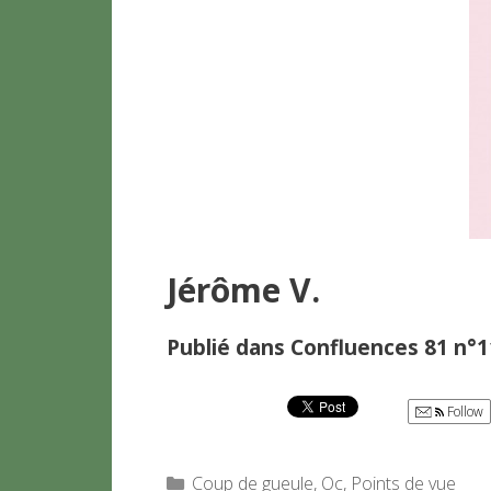
Jérôme V.
Publié dans Confluences 81 n°1
Follow
Catégories
Coup de gueule
,
Oc
,
Points de vue