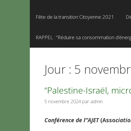
Fête de la transition Citoyenne 2021
Dé
RAPPEL : “Réduire sa consommation d’énergie
Jour :
5 novembr
“Palestine-Israël, mi
5 novembre 2024
par
admin
Conférence de l”AJET
(Asso
ciati