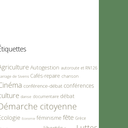
Étiquettes
Agriculture
Autogestion
autoroute et RN126
Cafés-repaire
chanson
arrage de Sivens
Cinéma
conférences
conférence-débat
culture
débat
documentaire
danse
Démarche citoyenne
fête
Ecologie
féminisme
Grèce
Economie
Luttes