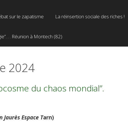
bat sur le zapatisme
La réinsertion sociale des riches !
”. . . Réunion à Montech (82)
e 2024
crocosme du chaos mondial”.
on Jaurès Espace T
arn)