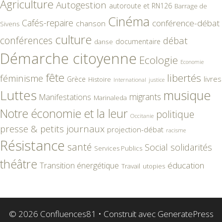
Agriculture
Autogestion
autoroute et RN126
Barrage de
Cinéma
Cafés-repaire
conférence-débat
chanson
Sivens
culture
conférences
débat
documentaire
danse
Démarche citoyenne
Ecologie
Economie
fête
libertés
féminisme
livres
Grèce
Histoire
International
justice
Luttes
musique
migrants
Manifestations
Marinaleda
Notre économie et la leur
politique
Occitanie
presse & petits journaux
projection-débat
racisme
Résistance
santé
Social
solidarités
Services Publics
théâtre
éducation
Transition énergétique
Travail
utopies
© 2026 Confluences81
• Construit avec
GeneratePress