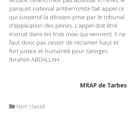
victoire, celle-ci n’est pas absolue. En effet, le
parquet national antiterroriste fait appel ce
qui suspend la décision prise par le tribunal
d’application des peines. L’appel doit être
instruit dans les trois mois qui viennent. Il ne
faut donc pas cesser de réclamer haut et
fort justice et humanité pour Georges
Ibrahim ABDALLAH.
MRAP de Tarbes
Catégories
Non classé