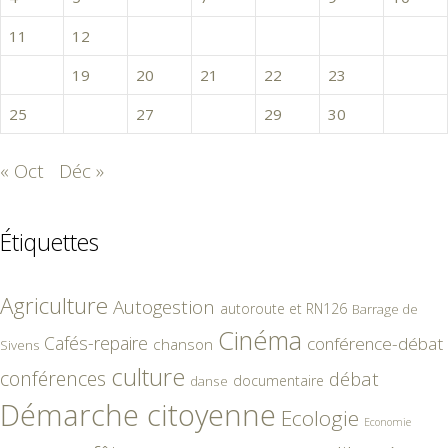
11
12
13
14
15
16
17
18
19
20
21
22
23
24
25
26
27
28
29
30
« Oct
Déc »
Étiquettes
Agriculture
Autogestion
autoroute et RN126
Barrage de
Cinéma
Cafés-repaire
conférence-débat
chanson
Sivens
culture
conférences
débat
documentaire
danse
Démarche citoyenne
Ecologie
Economie