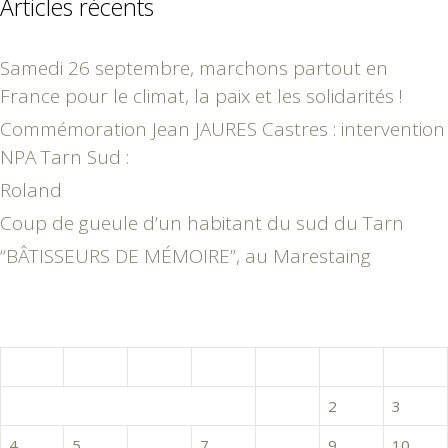
Articles récents
Samedi 26 septembre, marchons partout en
France pour le climat, la paix et les solidarités !
Commémoration Jean JAURES Castres : intervention
NPA Tarn Sud :
Roland
Coup de gueule d’un habitant du sud du Tarn
“BÂTISSEURS DE MÉMOIRE”, au Marestaing
novembre 2024
L
M
M
J
V
S
D
1
2
3
4
5
6
7
8
9
10