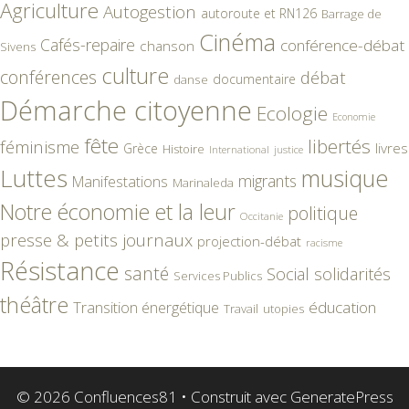
Agriculture
Autogestion
autoroute et RN126
Barrage de
Cinéma
Cafés-repaire
conférence-débat
chanson
Sivens
culture
conférences
débat
documentaire
danse
Démarche citoyenne
Ecologie
Economie
fête
libertés
féminisme
livres
Grèce
Histoire
International
justice
Luttes
musique
migrants
Manifestations
Marinaleda
Notre économie et la leur
politique
Occitanie
presse & petits journaux
projection-débat
racisme
Résistance
santé
Social
solidarités
Services Publics
théâtre
éducation
Transition énergétique
Travail
utopies
© 2026 Confluences81
• Construit avec
GeneratePress