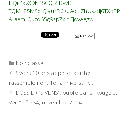
HQrPavXDN4SCQJ7fDvvB-
TQML85MSx_QjaurD6guAoLIZhUszdj6TXpEP
A_aem_Qkzd65g9spZxldEjdvAAgw
Follow
Catégories
Non classé
Sivens 10 ans appel et affiche
rassemblement 1er anniversaire :
DOSSIER “SIVENS”, publié dans “Rouge et
Vert” n° 384, novembre 2014 :