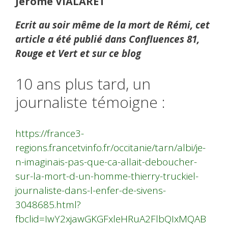
Jérôme VIALARET
Ecrit au soir même de la mort de Rémi, cet
article a été publié dans Confluences 81,
Rouge et Vert et sur ce blog
10 ans plus tard, un
journaliste témoigne :
https://france3-
regions.francetvinfo.fr/occitanie/tarn/albi/je-
n-imaginais-pas-que-ca-allait-deboucher-
sur-la-mort-d-un-homme-thierry-truckiel-
journaliste-dans-l-enfer-de-sivens-
3048685.html?
fbclid=IwY2xjawGKGFxleHRuA2FlbQIxMQAB