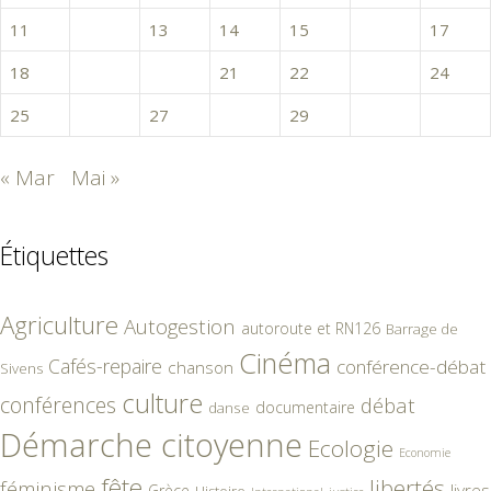
11
12
13
14
15
16
17
18
19
20
21
22
23
24
25
26
27
28
29
30
« Mar
Mai »
Étiquettes
Agriculture
Autogestion
autoroute et RN126
Barrage de
Cinéma
Cafés-repaire
conférence-débat
chanson
Sivens
culture
conférences
débat
documentaire
danse
Démarche citoyenne
Ecologie
Economie
fête
libertés
féminisme
livres
Grèce
Histoire