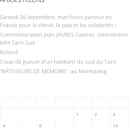
Samedi 26 septembre, marchons partout en
France pour le climat, la paix et les solidarités !
Commémoration Jean JAURES Castres : intervention
NPA Tarn Sud :
Roland
Coup de gueule d’un habitant du sud du Tarn
“BÂTISSEURS DE MÉMOIRE”, au Marestaing
avril 2016
L
M
M
J
V
S
D
1
2
3
4
5
6
7
8
9
10